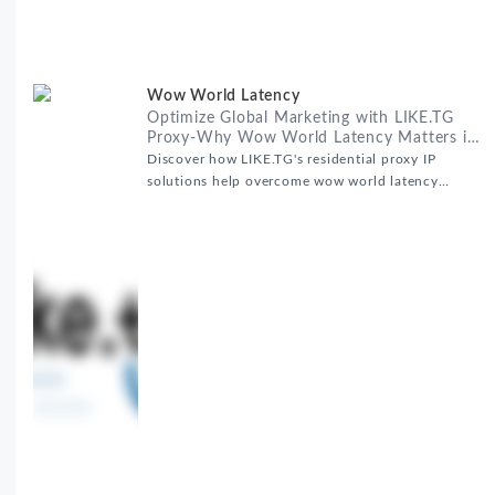
Wow World Latency
Optimize Global Marketing with LIKE.TG
Proxy-Why Wow World Latency Matters in
Global Marketing
Discover how LIKE.TG's residential proxy IP
solutions help overcome wow world latency
challenges in global marketing campaigns with
35M+ clean IPs.