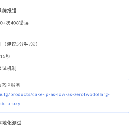
系统报错
+次408错误
则（建议5分钟/次）
15秒
重试机制
动态IP服务
e.tg/products/cake-ip-as-low-as-zerotwodollarg-
mic-proxy
本地化测试