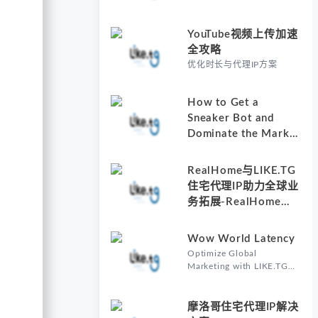
YouTube视频上传加速
全攻略
优化时长与代理IP方案
How to Get a
Sneaker Bot and
Dominate the Market
with Residential
Proxies-Why
RealHome与LIKE.TG
Understanding How
住宅代理IP助力全球业
to Get a Sneaker Bot
务拓展-RealHome
Matters
Services and
Solutions Inc的核心价
Wow World Latency
值
Optimize Global
Marketing with LIKE.TG
Proxy-Why Wow World
Latency Matters in Global
Marketing
摩洛哥住宅代理IP解决