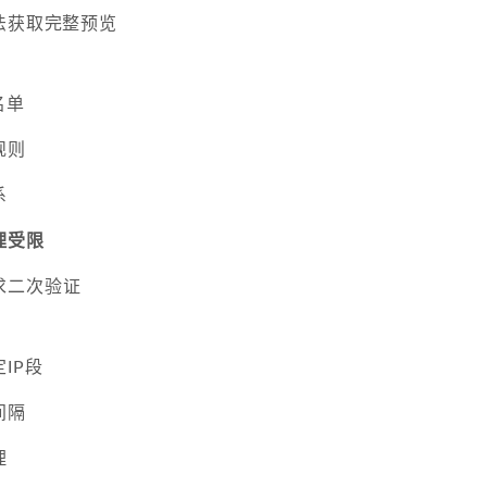
法获取完整预览
名单
规则
系
理受限
求二次验证
IP段
间隔
理