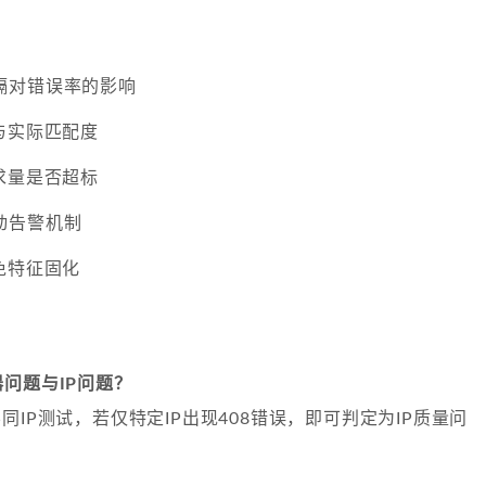
隔对错误率的影响
与实际匹配度
求量是否超标
动告警机制
免特征固化
问题与IP问题？
同IP测试，若仅特定IP出现408错误，即可判定为IP质量问