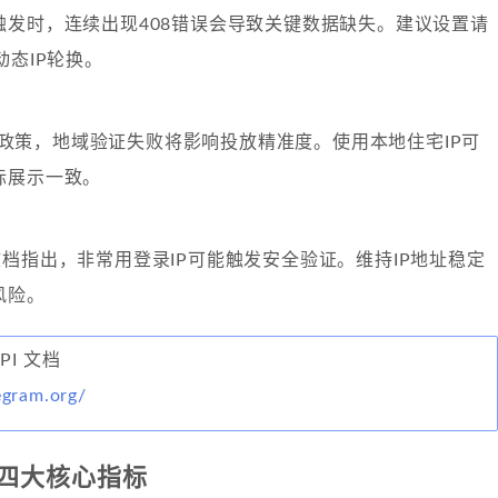
触发时，连续出现408错误会导致关键数据缺失。建议设置请
动态IP轮换。
k广告政策，地域验证失败将影响投放精准度。使用本地住宅IP可
际展示一致。
API文档指出，非常用登录IP可能触发安全验证。维持IP地址稳定
风险。
API 文档
legram.org/
的四大核心指标