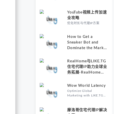
YouTube视频上传加速
全攻略
优化时长与代理IP方案
How to Get a
Sneaker Bot and
Dominate the Market
with Residential
Proxies-Why
RealHome与LIKE.TG
Understanding How
住宅代理IP助力全球业
to Get a Sneaker Bot
务拓展-RealHome
Matters
Services and
Solutions Inc的核心价
Wow World Latency
值
Optimize Global
Marketing with LIKE.TG
Proxy-Why Wow World
Latency Matters in Global
Marketing
摩洛哥住宅代理IP解决