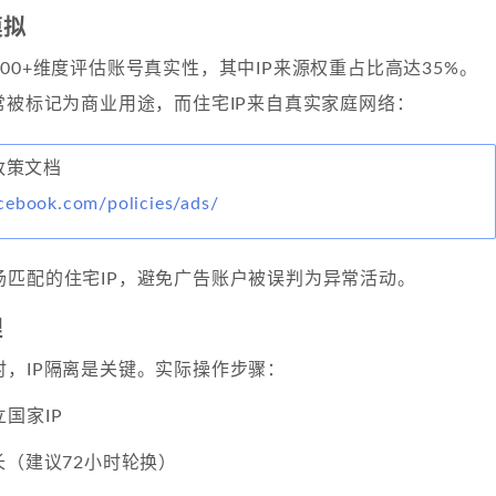
模拟
00+维度评估账号真实性，其中IP来源权重占比高达35%。
常被标记为商业用途，而住宅IP来自真实家庭网络：
告政策文档
cebook.com/policies/ads/
场匹配的住宅IP，避免广告账户被误判为异常活动。
理
时，IP隔离是关键。实际操作步骤：
国家IP
长（建议72小时轮换）