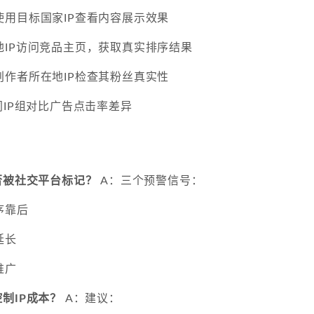
使用目标国家IP查看内容展示效果
地IP访问竞品主页，获取真实排序结果
创作者所在地IP检查其粉丝真实性
同IP组对比广告点击率差异
否被社交平台标记？
A：三个预警信号：
序靠后
延长
推广
制IP成本？
A：建议：