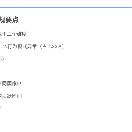
规要点
源于三个维度：
） 2.行为模式异常（占比33%）
%）
同国家IP
的活跃时间
存