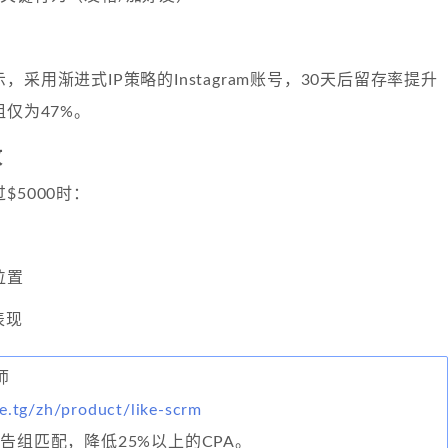
采用渐进式IP策略的Instagram账号，30天后留存率提升
组仅为47%。
放
$5000时：
位置
表现
师
e.tg/zh/product/like-scrm
广告组匹配，降低25%以上的CPA。