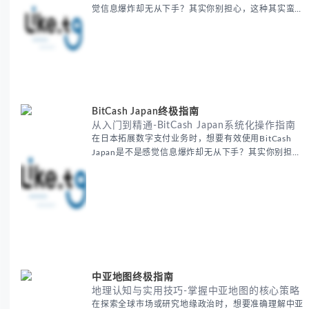
觉信息爆炸却无从下手？其实你别担心，这种其实蛮多
人经历过的。 本期我们将为你梳理清晰思路，提供一
套经过实战检验的外贸找客户方法论，帮助你少走弯
路，更快看到效果。 无论你是新手起步还是寻求突
破，我们将从基础要点到进阶策略，系统性地为你拆
解。主要内容包括： - 精准定位目标客户群体 - 高效利
用B2B平台和搜索引擎
BitCash Japan终极指南
从入门到精通-BitCash Japan系统化操作指南
在日本拓展数字支付业务时，想要有效使用BitCash
Japan是不是感觉信息爆炸却无从下手？其实你别担
心，这种困扰很多企业都经历过。 本期我们将为你梳
理清晰思路，提供一套经过实战检验的BitCash Japan
运营方法论，帮助你少走弯路，更快实现业务增长。
无论你是新手起步还是寻求突破，我们将从基础要点到
进阶策略，系统性地为你拆解。主要内容包括： -
BitCash
中亚地图终极指南
地理认知与实用技巧-掌握中亚地图的核心策略
在探索全球市场或研究地缘政治时，想要准确理解中亚