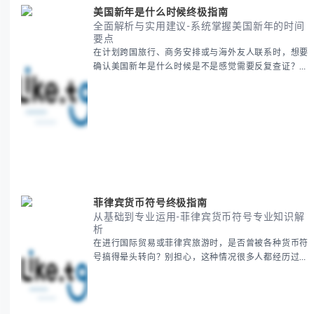
美国新年是什么时候终极指南
全面解析与实用建议-系统掌握美国新年的时间
要点
在计划跨国旅行、商务安排或与海外友人联系时，想要
确认美国新年是什么时候是不是感觉需要反复查证？其
实你别担心，这种时区和文化差异带来的困惑很多人都
会遇到。 本期我们将为你全面解析美国新年的时间系
统，并提供跨时区协调的实用技巧，帮助你准确掌握日
期、避开错误认知。 无论你是安排国际会议还是准备
新年祝福，我们将从基础概念到特殊情况应对，系统性
地为你拆解。主要内容包括： -
菲律宾货币符号终极指南
从基础到专业运用-菲律宾货币符号专业知识解
析
在进行国际贸易或菲律宾旅游时，是否曾被各种货币符
号搞得晕头转向？别担心，这种情况很多人都经历过。
本指南将为你全面解析菲律宾货币符号的规范用法、输
入技巧和常见应用场景，帮助你避免金融交流中的尴尬
错误。 无论你是商务人士、旅行者还是对菲律宾文化
感兴趣的学习者，我们都会系统性地为你讲解： - 菲律