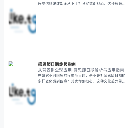
感觉信息爆炸却无从下手？其实你别担心，这种瓶颈阶
段是绝大多数团队都经历过的。 本期我们将为你梳理
清晰思路，提供一套经过实战检验的派速捷方法论，帮
助你少走弯路，更快看到增长效果。 无论你是新手起
步还是寻求突破，我们将从基础要点到进阶策略，系统
性地为你拆解。主要内容包括： - 目标市场与用户画像
精准定义 -
感恩節日期终极指南
从背景到全球应用-感恩節日期解析与应用指南
在研究不同国家的传统节日时，是不是对感恩節日期的
多样变化感到困惑？其实你别担心，这种文化差异带来
的疑问是完全正常的。 本期我们将为你系统梳理感恩
節的历史由来、不同国家地区的日期差异，以及日期背
后的文化意义。帮助你清晰掌握这个重要节日的各方面
知识。 无论你是文化研究者、国际商务人士还是单纯
对节日感兴趣，本文将从基础到应用为你全面解析。主
要内容包括： - 感恩節历史起源与背景