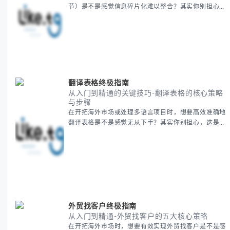
节）是不是感觉信息碎片化难以整合？其实你别担心，
这种情况很多旅行者都经历过。 本期我们将为你系统
梳理泰国新年文化精髓，提供一套完整的人文体验策
略，帮助你避开游客陷阱，获得原汁原味的节庆体验。
无论你是首次参与还是寻求深度玩法，我们将从基础认
知到高阶玩法全方位为你解析。主要内容包括： - 泰国
新年核心文化解读 -
翻译表格终极指南
从入门到精通的关键技巧-翻译表格的核心策略
与步骤
在开拓海外市场或处理多语言项目时，想要高效准确地
翻译表格是不是感觉无从下手？其实你别担心，这是许
多国际业务拓展者都会遇到的挑战。 本期我们将为你
提供一套经过实战检验的翻译表格方法论，帮助你突破
语言障碍，提升工作效率。 无论你是初次接触还是寻
求优化，我们将系统性地为你拆解关键步骤。主要内容
包括： - 翻译表格前的准备工作 - 核心翻译方法与工具
选择 -
外贸找客户终极指南
从入门到精通-外贸找客户的五大核心策略
在开拓海外市场时，想要有效实现外贸找客户是不是感