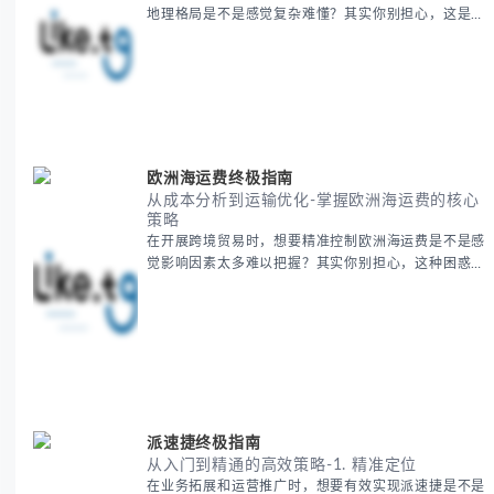
地理格局是不是感觉复杂难懂？其实你别担心，这是很
多人都会遇到的挑战。 本期我们将为你系统梳理中亚
地理知识，提供一套实用的地图工具使用技巧，帮助你
快速建立空间认知框架。 无论你是商务人士、学者还
是旅行爱好者，我们将从基础地理要素到进阶应用技
巧，全方位为你解析。主要内容包括： - 中亚五国核心
地理特征速览 -
欧洲海运费终极指南
从成本分析到运输优化-掌握欧洲海运费的核心
策略
在开展跨境贸易时，想要精准控制欧洲海运费是不是感
觉影响因素太多难以把握？其实你别担心，这种困惑很
多外贸从业者都经历过。 本期我们将为你系统解析欧
洲海运费的组成要素，提供一套经过市场验证的降本增
效方法论，帮助你优化供应链成本结构。 无论你是初
次接触海运还是希望提升成本效益，我们将从基础概念
到实操技巧进行全面拆解。主要内容包括： - 欧洲海运
费的五大核心构成要素 -
派速捷终极指南
从入门到精通的高效策略-1. 精准定位
在业务拓展和运营推广时，想要有效实现派速捷是不是