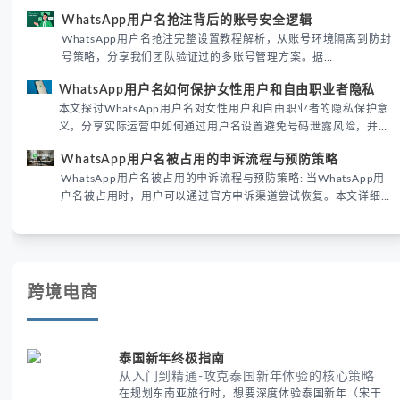
运营实战经验，解析两者在触达效率、账号安全及客户管理中的实
WhatsApp用户名抢注背后的账号安全逻辑
际差异，帮助团队优化WhatsApp营销策略。
WhatsApp用户名抢注完整设置教程解析，从账号环境隔离到防封
号策略，分享我们团队验证过的多账号管理方案。据
DataReportal 2026趋势报告显示，跨境私域运营中账号矩阵稳定
WhatsApp用户名如何保护女性用户和自由职业者隐私
性直接影响转化率。
本文探讨WhatsApp用户名对女性用户和自由职业者的隐私保护意
义，分享实际运营中如何通过用户名设置避免号码泄露风险，并提
供3种安全使用方案。据DataReportal 2026报告显示，隐私保护
WhatsApp用户名被占用的申诉流程与预防策略
已成为全球数字沟通的首要考量。
WhatsApp用户名被占用的申诉流程与预防策略: 当WhatsApp用
户名被占用时，用户可以通过官方申诉渠道尝试恢复。本文详细解
析申诉步骤、预防措施及常见问题，帮助用户有效管理WhatsApp
账号安全。
跨境电商
泰国新年终极指南
从入门到精通-攻克泰国新年体验的核心策略
在规划东南亚旅行时，想要深度体验泰国新年（宋干