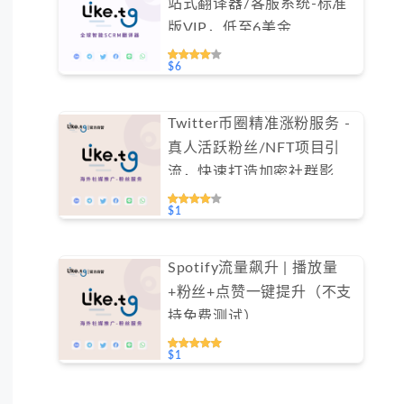
站式翻译器/客服系统-标准
版VIP，低至6美金
#FYOK001
$6
Twitter币圈精准涨粉服务 -
真人活跃粉丝/NFT项目引
流，快速打造加密社群影响
力（不支持免费测试）
$1
Spotify流量飙升 | 播放量
+粉丝+点赞一键提升（不支
持免费测试）
$1