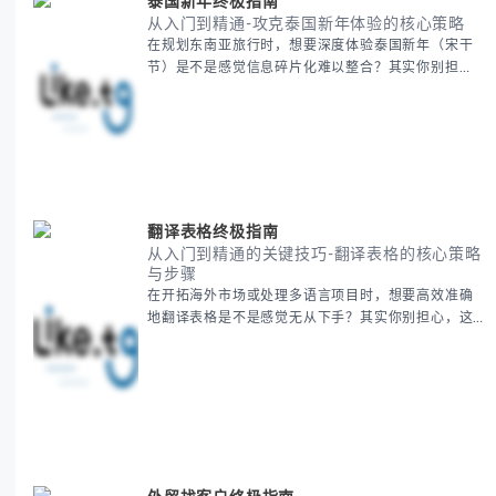
泰国新年终极指南
从入门到精通-攻克泰国新年体验的核心策略
在规划东南亚旅行时，想要深度体验泰国新年（宋干
节）是不是感觉信息碎片化难以整合？其实你别担
心，这种情况很多旅行者都经历过。 本期我们将为你
系统梳理泰国新年文化精髓，提供一套完整的人文体
验策略，帮助你避开游客陷阱，获得原汁原味的节庆
体验。 无论你是首次参与还是寻求深度玩法，我们将
从基础认知到高阶玩法全方位为你解析。主要内容包
括： - 泰国新年核心文化解读 -
翻译表格终极指南
从入门到精通的关键技巧-翻译表格的核心策略
与步骤
在开拓海外市场或处理多语言项目时，想要高效准确
地翻译表格是不是感觉无从下手？其实你别担心，这
是许多国际业务拓展者都会遇到的挑战。 本期我们将
为你提供一套经过实战检验的翻译表格方法论，帮助
你突破语言障碍，提升工作效率。 无论你是初次接触
还是寻求优化，我们将系统性地为你拆解关键步骤。
主要内容包括： - 翻译表格前的准备工作 - 核心翻译
方法与工具选择 -