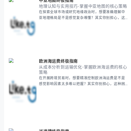
中亚地图终极指南
地理认知与实用技巧-掌握中亚地图的核心策略
在探索全球市场或研究地缘政治时，想要准确理解中
亚地理格局是不是感觉复杂难懂？其实你别担心，这
是很多人都会遇到的挑战。 本期我们将为你系统梳理
中亚地理知识，提供一套实用的地图工具使用技巧，
帮助你快速建立空间认知框架。 无论你是商务人士、
学者还是旅行爱好者，我们将从基础地理要素到进阶
应用技巧，全方位为你解析。主要内容包括： - 中亚
五国核心地理特征速览 -
欧洲海运费终极指南
从成本分析到运输优化-掌握欧洲海运费的核心
策略
在开展跨境贸易时，想要精准控制欧洲海运费是不是
感觉影响因素太多难以把握？其实你别担心，这种困
惑很多外贸从业者都经历过。 本期我们将为你系统解
析欧洲海运费的组成要素，提供一套经过市场验证的
降本增效方法论，帮助你优化供应链成本结构。 无论
你是初次接触海运还是希望提升成本效益，我们将从
基础概念到实操技巧进行全面拆解。主要内容包括： -
欧洲海运费的五大核心构成要素 -