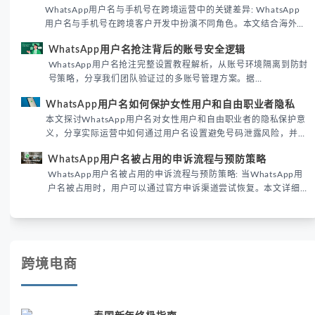
WhatsApp用户名与手机号在跨境运营中的关键差异: WhatsApp
用户名与手机号在跨境客户开发中扮演不同角色。本文结合海外私
域运营实战经验，解析两者在触达效率、账号安全及客户管理中的
WhatsApp用户名抢注背后的账号安全逻辑
实际差异，帮助团队优化WhatsApp营销策略。
WhatsApp用户名抢注完整设置教程解析，从账号环境隔离到防封
号策略，分享我们团队验证过的多账号管理方案。据
DataReportal 2026趋势报告显示，跨境私域运营中账号矩阵稳
WhatsApp用户名如何保护女性用户和自由职业者隐私
定性直接影响转化率。
本文探讨WhatsApp用户名对女性用户和自由职业者的隐私保护意
义，分享实际运营中如何通过用户名设置避免号码泄露风险，并提
供3种安全使用方案。据DataReportal 2026报告显示，隐私保护
WhatsApp用户名被占用的申诉流程与预防策略
已成为全球数字沟通的首要考量。
WhatsApp用户名被占用的申诉流程与预防策略: 当WhatsApp用
户名被占用时，用户可以通过官方申诉渠道尝试恢复。本文详细
解析申诉步骤、预防措施及常见问题，帮助用户有效管理
WhatsApp账号安全。
跨境电商