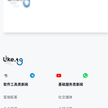
法、输入技巧和常见应用场景，帮助你避免金融交流
中的尴尬错误。 无论你是商务人士、旅行者还是对菲
律宾文化感兴趣的学习者，我们都会系统性地为你讲
解： - 菲律宾比索的标准符号与书写规范 - 在不同设
备上输入₱符号的实用方法 -
软件工具类新闻
基础服务类新闻
营销拓客
社交媒体