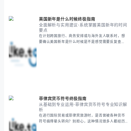
面解析。主要内容包括： - 感恩節历史起源与背景
美国新年是什么时候终极指南
全面解析与实用建议-系统掌握美国新年的时间
要点
在计划跨国旅行、商务安排或与海外友人联系时，想
要确认美国新年是什么时候是不是感觉需要反复查
证？其实你别担心，这种时区和文化差异带来的困惑
很多人都会遇到。 本期我们将为你全面解析美国新年
的时间系统，并提供跨时区协调的实用技巧，帮助你
准确掌握日期、避开错误认知。 无论你是安排国际会
议还是准备新年祝福，我们将从基础概念到特殊情况
应对，系统性地为你拆解。主要内容包括： -
菲律宾货币符号终极指南
从基础到专业运用-菲律宾货币符号专业知识解
析
在进行国际贸易或菲律宾旅游时，是否曾被各种货币
符号搞得晕头转向？别担心，这种情况很多人都经历
过。 本指南将为你全面解析菲律宾货币符号的规范用