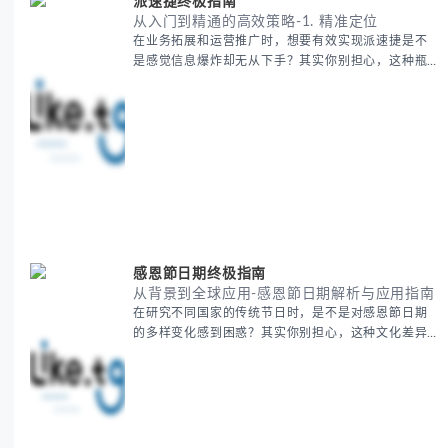
派速捷终极指南
从入门到精通的高效策略-1. 精准定位
在业务拓展和运营推广时，想要有效实现派速捷是不
是感觉信息爆炸却无从下手？其实你别担心，这种瓶
颈阶段是绝大多数团队都经历过的。 本期我们将为你
梳理清晰思路，提供一套经过实战检验的派速捷方法
论，帮助你少走弯路，更快看到增长效果。 无论你是
新手起步还是寻求突破，我们将从基础要点到进阶策
略，系统性地为你拆解。主要内容包括： - 目标市场
与用户画像精准定义 -
感恩節日期终极指南
从背景到全球应用-感恩節日期解析与应用指南
在研究不同国家的传统节日时，是不是对感恩節日期
的多样变化感到困惑？其实你别担心，这种文化差异
带来的疑问是完全正常的。 本期我们将为你系统梳理
感恩節的历史由来、不同国家地区的日期差异，以及
日期背后的文化意义。帮助你清晰掌握这个重要节日
的各方面知识。 无论你是文化研究者、国际商务人士
还是单纯对节日感兴趣，本文将从基础到应用为你全