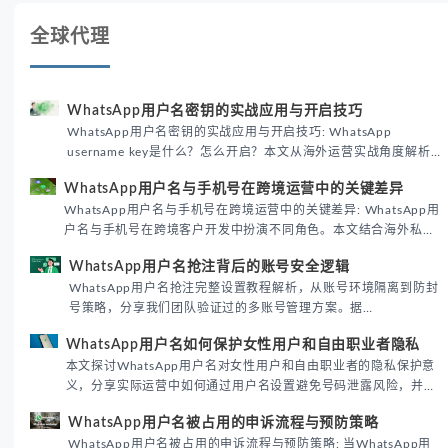
WhatsApp用户名密钥的实战应用与开启技巧
WhatsApp用户名密钥的实战应用与开启技巧: WhatsApp
username key是什么？怎么开启？本文从海外运营实战角度解析
WhatsApp用户名密钥的核心价值、开启步骤及常见误区，帮助跨
WhatsApp用户名与手机号在跨境运营中的关键差异
境团队高效触达目标客户。
WhatsApp用户名与手机号在跨境运营中的关键差异: WhatsApp用
户名与手机号在跨境客户开发中扮演不同角色。本文结合海外私域
运营实战经验，解析两者在触达效率、账号安全及客户管理中的实
WhatsApp用户名抢注背后的账号安全逻辑
际差异，帮助团队优化WhatsApp营销策略。
WhatsApp用户名抢注完整设置教程解析，从账号环境隔离到防封
号策略，分享我们团队验证过的多账号管理方案。据
DataReportal 2026趋势报告显示，跨境私域运营中账号矩阵稳定
WhatsApp用户名如何保护女性用户和自由职业者隐私
性直接影响转化率。
本文探讨WhatsApp用户名对女性用户和自由职业者的隐私保护意
义，分享实际运营中如何通过用户名设置避免号码泄露风险，并提
供3种安全使用方案。据DataReportal 2026报告显示，隐私保护
WhatsApp用户名被占用的申诉流程与预防策略
已成为全球数字沟通的首要考量。
WhatsApp用户名被占用的申诉流程与预防策略: 当WhatsApp用
户名被占用时，用户可以通过官方申诉渠道尝试恢复。本文详细解
析申诉步骤、预防措施及常见问题，帮助用户有效管理WhatsApp