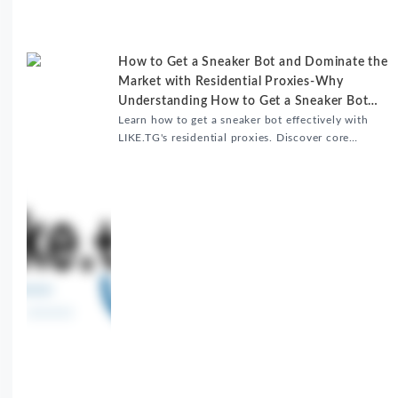
How to Get a Sneaker Bot and Dominate the
Market with Residential Proxies-Why
Understanding How to Get a Sneaker Bot
Matters
Learn how to get a sneaker bot effectively with
LIKE.TG's residential proxies. Discover core
benefits, use cases, and solutions for global
sneaker copping.