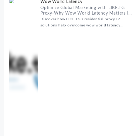
Proxy-Why Wow World Latency Matters in
Global Marketing
Discover how LIKE.TG's residential proxy IP
solutions help overcome wow world latency
challenges in global marketing campaigns with
35M+ clean IPs.
摩洛哥住宅代理IP解决方案