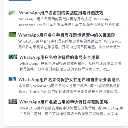
WhatsApp用户名密钥的实战应用与开启技巧
WhatsApp用户名密钥的实战应用与开启技巧: WhatsApp
username key是什么？怎么开启？本文从海外运营实战角度解析
WhatsApp用户名密钥的核心价值、开启步骤及常见误区，帮助
WhatsApp用户名与手机号在跨境运营中的关键差异
跨境团队高效触达目标客户。
WhatsApp用户名与手机号在跨境运营中的关键差异: WhatsApp
用户名与手机号在跨境客户开发中扮演不同角色。本文结合海外
私域运营实战经验，解析两者在触达效率、账号安全及客户管理
WhatsApp用户名抢注背后的账号安全逻辑
中的实际差异，帮助团队优化WhatsApp营销策略。
WhatsApp用户名抢注完整设置教程解析，从账号环境隔离到防
封号策略，分享我们团队验证过的多账号管理方案。据
DataReportal 2026趋势报告显示，跨境私域运营中账号矩阵稳
WhatsApp用户名如何保护女性用户和自由职业者隐私
定性直接影响转化率。
本文探讨WhatsApp用户名对女性用户和自由职业者的隐私保护
意义，分享实际运营中如何通过用户名设置避免号码泄露风险，
并提供3种安全使用方案。据DataReportal 2026报告显示，隐私
WhatsApp用户名被占用的申诉流程与预防策略
保护已成为全球数字沟通的首要考量。
WhatsApp用户名被占用的申诉流程与预防策略: 当WhatsApp用
户名被占用时，用户可以通过官方申诉渠道尝试恢复。本文详细
解析申诉步骤、预防措施及常见问题，帮助用户有效管理
WhatsApp账号安全。