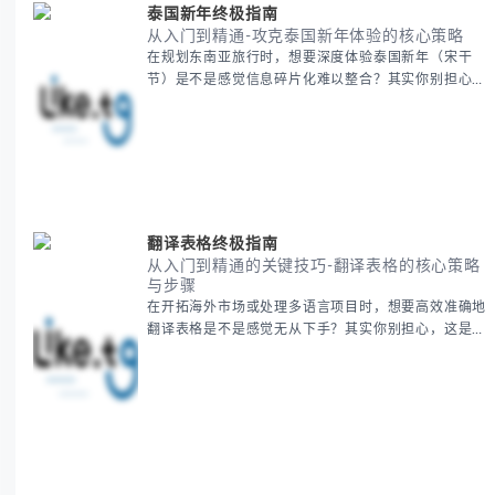
泰国新年终极指南
从入门到精通-攻克泰国新年体验的核心策略
在规划东南亚旅行时，想要深度体验泰国新年（宋干
节）是不是感觉信息碎片化难以整合？其实你别担心，
这种情况很多旅行者都经历过。 本期我们将为你系统
梳理泰国新年文化精髓，提供一套完整的人文体验策
略，帮助你避开游客陷阱，获得原汁原味的节庆体验。
无论你是首次参与还是寻求深度玩法，我们将从基础认
知到高阶玩法全方位为你解析。主要内容包括： - 泰国
新年核心文化解读 -
翻译表格终极指南
从入门到精通的关键技巧-翻译表格的核心策略
与步骤
在开拓海外市场或处理多语言项目时，想要高效准确地
翻译表格是不是感觉无从下手？其实你别担心，这是许
多国际业务拓展者都会遇到的挑战。 本期我们将为你
提供一套经过实战检验的翻译表格方法论，帮助你突破
语言障碍，提升工作效率。 无论你是初次接触还是寻
求优化，我们将系统性地为你拆解关键步骤。主要内容
包括： - 翻译表格前的准备工作 - 核心翻译方法与工具
选择 -