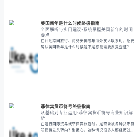
要内容包括： - 感恩節历史起源与背景
美国新年是什么时候终极指南
全面解析与实用建议-系统掌握美国新年的时间
要点
在计划跨国旅行、商务安排或与海外友人联系时，想要
确认美国新年是什么时候是不是感觉需要反复查证？其
实你别担心，这种时区和文化差异带来的困惑很多人都
会遇到。 本期我们将为你全面解析美国新年的时间系
统，并提供跨时区协调的实用技巧，帮助你准确掌握日
期、避开错误认知。 无论你是安排国际会议还是准备
新年祝福，我们将从基础概念到特殊情况应对，系统性
地为你拆解。主要内容包括： -
菲律宾货币符号终极指南
从基础到专业运用-菲律宾货币符号专业知识解
析
在进行国际贸易或菲律宾旅游时，是否曾被各种货币符
号搞得晕头转向？别担心，这种情况很多人都经历过。
本指南将为你全面解析菲律宾货币符号的规范用法、输