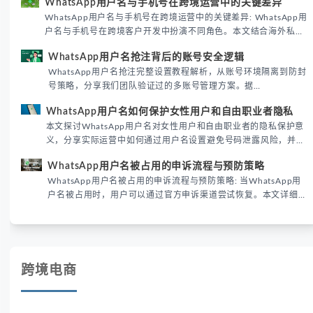
WhatsApp用户名与手机号在跨境运营中的关键差异
境团队高效触达目标客户。
WhatsApp用户名与手机号在跨境运营中的关键差异: WhatsApp用
户名与手机号在跨境客户开发中扮演不同角色。本文结合海外私域
运营实战经验，解析两者在触达效率、账号安全及客户管理中的实
WhatsApp用户名抢注背后的账号安全逻辑
际差异，帮助团队优化WhatsApp营销策略。
WhatsApp用户名抢注完整设置教程解析，从账号环境隔离到防封
号策略，分享我们团队验证过的多账号管理方案。据
DataReportal 2026趋势报告显示，跨境私域运营中账号矩阵稳定
WhatsApp用户名如何保护女性用户和自由职业者隐私
性直接影响转化率。
本文探讨WhatsApp用户名对女性用户和自由职业者的隐私保护意
义，分享实际运营中如何通过用户名设置避免号码泄露风险，并提
供3种安全使用方案。据DataReportal 2026报告显示，隐私保护
WhatsApp用户名被占用的申诉流程与预防策略
已成为全球数字沟通的首要考量。
WhatsApp用户名被占用的申诉流程与预防策略: 当WhatsApp用
户名被占用时，用户可以通过官方申诉渠道尝试恢复。本文详细解
析申诉步骤、预防措施及常见问题，帮助用户有效管理WhatsApp
账号安全。
跨境电商