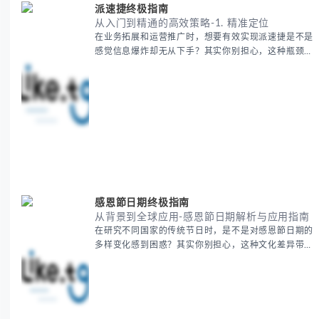
派速捷终极指南
从入门到精通的高效策略-1. 精准定位
在业务拓展和运营推广时，想要有效实现派速捷是不是
感觉信息爆炸却无从下手？其实你别担心，这种瓶颈阶
段是绝大多数团队都经历过的。 本期我们将为你梳理
清晰思路，提供一套经过实战检验的派速捷方法论，帮
助你少走弯路，更快看到增长效果。 无论你是新手起
步还是寻求突破，我们将从基础要点到进阶策略，系统
性地为你拆解。主要内容包括： - 目标市场与用户画像
精准定义 -
感恩節日期终极指南
从背景到全球应用-感恩節日期解析与应用指南
在研究不同国家的传统节日时，是不是对感恩節日期的
多样变化感到困惑？其实你别担心，这种文化差异带来
的疑问是完全正常的。 本期我们将为你系统梳理感恩
節的历史由来、不同国家地区的日期差异，以及日期背
后的文化意义。帮助你清晰掌握这个重要节日的各方面
知识。 无论你是文化研究者、国际商务人士还是单纯
对节日感兴趣，本文将从基础到应用为你全面解析。主