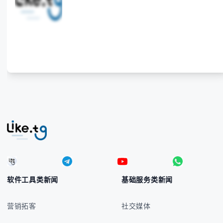
入技巧和常见应用场景，帮助你避免金融交流中的尴尬
错误。 无论你是商务人士、旅行者还是对菲律宾文化
感兴趣的学习者，我们都会系统性地为你讲解： - 菲律
宾比索的标准符号与书写规范 - 在不同设备上输入₱符
号的实用方法 -
软件工具类新闻
基础服务类新闻
营销拓客
社交媒体