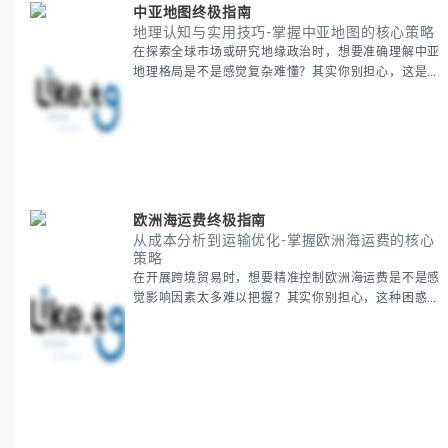
中亚地图终极指南
地理认知与实用技巧-掌握中亚地图的核心策略
在探索全球市场或研究地缘政治时，想要准确理解中亚
地理格局是不是感觉复杂难懂？其实你别担心，这是很
多人都会遇到的挑战。 本期我们将为你系统梳理中亚
地理知识，提供一套实用的地图工具使用技巧，帮助你
快速建立空间认知框架。 无论你是商务人士、学者还
是旅行爱好者，我们将从基础地理要素到进阶应用技
巧，全方位为你解析。主要内容包括： - 中亚五国核心
地理特征速览 -
欧洲海运费终极指南
从成本分析到运输优化-掌握欧洲海运费的核心
策略
在开展跨境贸易时，想要精准控制欧洲海运费是不是感
觉影响因素太多难以把握？其实你别担心，这种困惑很
多外贸从业者都经历过。 本期我们将为你系统解析欧
洲海运费的组成要素，提供一套经过市场验证的降本增
效方法论，帮助你优化供应链成本结构。 无论你是初
次接触海运还是希望提升成本效益，我们将从基础概念
到实操技巧进行全面拆解。主要内容包括： - 欧洲海运
费的五大核心构成要素 -