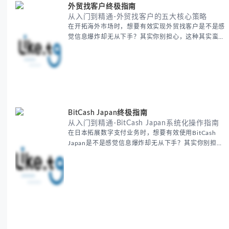
外贸找客户终极指南
从入门到精通-外贸找客户的五大核心策略
在开拓海外市场时，想要有效实现外贸找客户是不是感
觉信息爆炸却无从下手？其实你别担心，这种其实蛮多
人经历过的。 本期我们将为你梳理清晰思路，提供一
套经过实战检验的外贸找客户方法论，帮助你少走弯
路，更快看到效果。 无论你是新手起步还是寻求突
破，我们将从基础要点到进阶策略，系统性地为你拆
解。主要内容包括： - 精准定位目标客户群体 - 高效利
用B2B平台和搜索引擎
BitCash Japan终极指南
从入门到精通-BitCash Japan系统化操作指南
在日本拓展数字支付业务时，想要有效使用BitCash
Japan是不是感觉信息爆炸却无从下手？其实你别担
心，这种困扰很多企业都经历过。 本期我们将为你梳
理清晰思路，提供一套经过实战检验的BitCash Japan
运营方法论，帮助你少走弯路，更快实现业务增长。
无论你是新手起步还是寻求突破，我们将从基础要点到
进阶策略，系统性地为你拆解。主要内容包括： -
BitCash