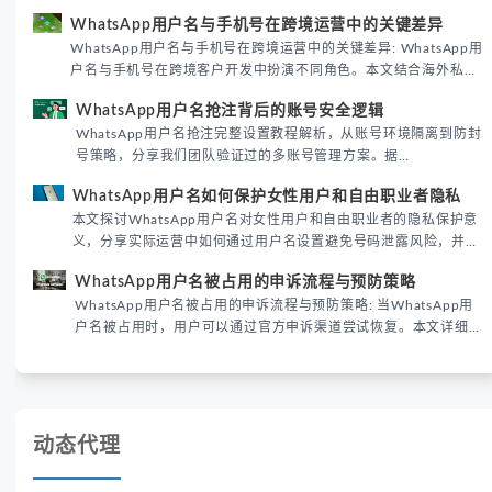
WhatsApp用户名密钥的核心价值、开启步骤及常见误区，帮助跨
WhatsApp用户名与手机号在跨境运营中的关键差异
境团队高效触达目标客户。
WhatsApp用户名与手机号在跨境运营中的关键差异: WhatsApp用
户名与手机号在跨境客户开发中扮演不同角色。本文结合海外私域
运营实战经验，解析两者在触达效率、账号安全及客户管理中的实
WhatsApp用户名抢注背后的账号安全逻辑
际差异，帮助团队优化WhatsApp营销策略。
WhatsApp用户名抢注完整设置教程解析，从账号环境隔离到防封
号策略，分享我们团队验证过的多账号管理方案。据
DataReportal 2026趋势报告显示，跨境私域运营中账号矩阵稳定
WhatsApp用户名如何保护女性用户和自由职业者隐私
性直接影响转化率。
本文探讨WhatsApp用户名对女性用户和自由职业者的隐私保护意
义，分享实际运营中如何通过用户名设置避免号码泄露风险，并提
供3种安全使用方案。据DataReportal 2026报告显示，隐私保护
WhatsApp用户名被占用的申诉流程与预防策略
已成为全球数字沟通的首要考量。
WhatsApp用户名被占用的申诉流程与预防策略: 当WhatsApp用
户名被占用时，用户可以通过官方申诉渠道尝试恢复。本文详细解
析申诉步骤、预防措施及常见问题，帮助用户有效管理WhatsApp
账号安全。
动态代理