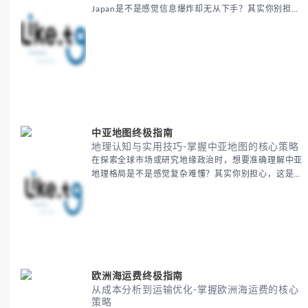
Japan是不是感觉信息爆炸却无从下手？其实你别担
心，这种困扰很多企业都经历过。 本期我们将为你梳
理清晰思路，提供一套经过实战检验的BitCash Japan
运营方法论，帮助你少走弯路，更快实现业务增长。
无论你是新手起步还是寻求突破，我们将从基础要点到
进阶策略，系统性地为你拆解。主要内容包括： -
BitCash
中亚地图终极指南
地理认知与实用技巧-掌握中亚地图的核心策略
在探索全球市场或研究地缘政治时，想要准确理解中亚
地理格局是不是感觉复杂难懂？其实你别担心，这是很
多人都会遇到的挑战。 本期我们将为你系统梳理中亚
地理知识，提供一套实用的地图工具使用技巧，帮助你
快速建立空间认知框架。 无论你是商务人士、学者还
是旅行爱好者，我们将从基础地理要素到进阶应用技
巧，全方位为你解析。主要内容包括： - 中亚五国核心
地理特征速览 -
欧洲海运费终极指南
从成本分析到运输优化-掌握欧洲海运费的核心
策略