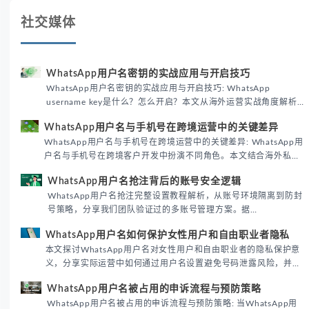
社交媒体
WhatsApp用户名密钥的实战应用与开启技巧
WhatsApp用户名密钥的实战应用与开启技巧: WhatsApp
username key是什么？怎么开启？本文从海外运营实战角度解析
WhatsApp用户名密钥的核心价值、开启步骤及常见误区，帮助跨
WhatsApp用户名与手机号在跨境运营中的关键差异
境团队高效触达目标客户。
WhatsApp用户名与手机号在跨境运营中的关键差异: WhatsApp用
户名与手机号在跨境客户开发中扮演不同角色。本文结合海外私域
运营实战经验，解析两者在触达效率、账号安全及客户管理中的实
WhatsApp用户名抢注背后的账号安全逻辑
际差异，帮助团队优化WhatsApp营销策略。
WhatsApp用户名抢注完整设置教程解析，从账号环境隔离到防封
号策略，分享我们团队验证过的多账号管理方案。据
DataReportal 2026趋势报告显示，跨境私域运营中账号矩阵稳定
WhatsApp用户名如何保护女性用户和自由职业者隐私
性直接影响转化率。
本文探讨WhatsApp用户名对女性用户和自由职业者的隐私保护意
义，分享实际运营中如何通过用户名设置避免号码泄露风险，并提
供3种安全使用方案。据DataReportal 2026报告显示，隐私保护
WhatsApp用户名被占用的申诉流程与预防策略
已成为全球数字沟通的首要考量。
WhatsApp用户名被占用的申诉流程与预防策略: 当WhatsApp用