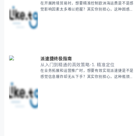
在开展跨境贸易时，想要精准控制欧洲海运费是不是感
觉影响因素太多难以把握？其实你别担心，这种困惑很
多外贸从业者都经历过。 本期我们将为你系统解析欧
洲海运费的组成要素，提供一套经过市场验证的降本增
效方法论，帮助你优化供应链成本结构。 无论你是初
次接触海运还是希望提升成本效益，我们将从基础概念
到实操技巧进行全面拆解。主要内容包括： - 欧洲海运
费的五大核心构成要素 -
派速捷终极指南
从入门到精通的高效策略-1. 精准定位
在业务拓展和运营推广时，想要有效实现派速捷是不是
感觉信息爆炸却无从下手？其实你别担心，这种瓶颈阶
段是绝大多数团队都经历过的。 本期我们将为你梳理
清晰思路，提供一套经过实战检验的派速捷方法论，帮
助你少走弯路，更快看到增长效果。 无论你是新手起
步还是寻求突破，我们将从基础要点到进阶策略，系统
性地为你拆解。主要内容包括： - 目标市场与用户画像
精准定义 -