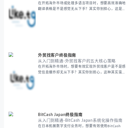
在开拓海外市场或处理多语言项目时，想要高效准确地
翻译表格是不是感觉无从下手？其实你别担心，这是许
多国际业务拓展者都会遇到的挑战。 本期我们将为你
提供一套经过实战检验的翻译表格方法论，帮助你突破
语言障碍，提升工作效率。 无论你是初次接触还是寻
求优化，我们将系统性地为你拆解关键步骤。主要内容
包括： - 翻译表格前的准备工作 - 核心翻译方法与工具
选择 -
外贸找客户终极指南
从入门到精通-外贸找客户的五大核心策略
在开拓海外市场时，想要有效实现外贸找客户是不是感
觉信息爆炸却无从下手？其实你别担心，这种其实蛮多
人经历过的。 本期我们将为你梳理清晰思路，提供一
套经过实战检验的外贸找客户方法论，帮助你少走弯
路，更快看到效果。 无论你是新手起步还是寻求突
破，我们将从基础要点到进阶策略，系统性地为你拆
解。主要内容包括： - 精准定位目标客户群体 - 高效利
用B2B平台和搜索引擎
BitCash Japan终极指南
从入门到精通-BitCash Japan系统化操作指南
在日本拓展数字支付业务时，想要有效使用BitCash