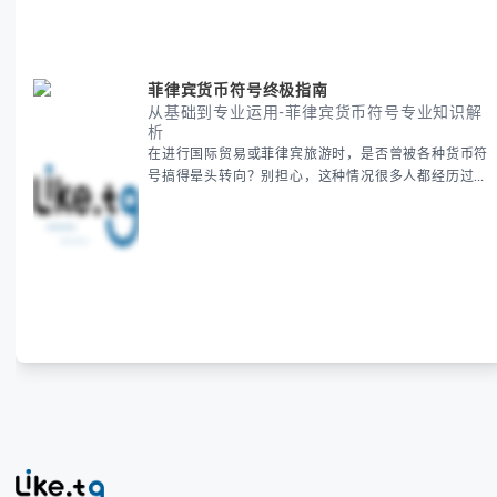
地为你拆解。主要内容包括： -
菲律宾货币符号终极指南
从基础到专业运用-菲律宾货币符号专业知识解
析
在进行国际贸易或菲律宾旅游时，是否曾被各种货币符
号搞得晕头转向？别担心，这种情况很多人都经历过。
本指南将为你全面解析菲律宾货币符号的规范用法、输
入技巧和常见应用场景，帮助你避免金融交流中的尴尬
错误。 无论你是商务人士、旅行者还是对菲律宾文化
感兴趣的学习者，我们都会系统性地为你讲解： - 菲律
宾比索的标准符号与书写规范 - 在不同设备上输入₱符
号的实用方法 -