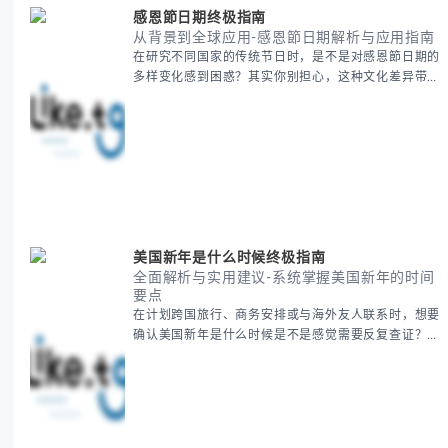
感恩節日期终极指南
从背景到全球应用-感恩節日期解析与应用指南
在研究不同国家的传统节日时，是不是对感恩節日期的
多样变化感到困惑？其实你别担心，这种文化差异带来
的疑问是完全正常的。 本期我们将为你系统梳理感恩
節的历史由来、不同国家地区的日期差异，以及日期背
后的文化意义。帮助你清晰掌握这个重要节日的各方面
知识。 无论你是文化研究者、国际商务人士还是单纯
对节日感兴趣，本文将从基础到应用为你全面解析。主
要内容包括： - 感恩節历史起源与背景
美国新年是什么时候终极指南
全面解析与实用建议-系统掌握美国新年的时间
要点
在计划跨国旅行、商务安排或与海外友人联系时，想要
确认美国新年是什么时候是不是感觉需要反复查证？其
实你别担心，这种时区和文化差异带来的困惑很多人都
会遇到。 本期我们将为你全面解析美国新年的时间系
统，并提供跨时区协调的实用技巧，帮助你准确掌握日
期、避开错误认知。 无论你是安排国际会议还是准备
新年祝福，我们将从基础概念到特殊情况应对，系统性