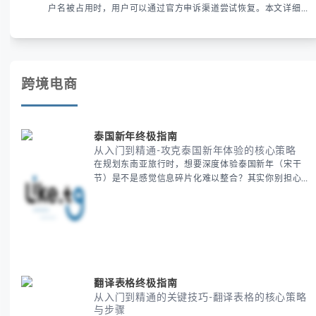
户名被占用时，用户可以通过官方申诉渠道尝试恢复。本文详细解
析申诉步骤、预防措施及常见问题，帮助用户有效管理WhatsApp
账号安全。
跨境电商
泰国新年终极指南
从入门到精通-攻克泰国新年体验的核心策略
在规划东南亚旅行时，想要深度体验泰国新年（宋干
节）是不是感觉信息碎片化难以整合？其实你别担心，
这种情况很多旅行者都经历过。 本期我们将为你系统
梳理泰国新年文化精髓，提供一套完整的人文体验策
略，帮助你避开游客陷阱，获得原汁原味的节庆体验。
无论你是首次参与还是寻求深度玩法，我们将从基础认
知到高阶玩法全方位为你解析。主要内容包括： - 泰国
新年核心文化解读 -
翻译表格终极指南
从入门到精通的关键技巧-翻译表格的核心策略
与步骤