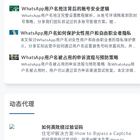
运营实战经验，解析两者在触达效率、账号安全及客户管理中的实
WhatsApp用户名抢注背后的账号安全逻辑
际差异，帮助团队优化WhatsApp营销策略。
WhatsApp用户名抢注完整设置教程解析，从账号环境隔离到防封
号策略，分享我们团队验证过的多账号管理方案。据
DataReportal 2026趋势报告显示，跨境私域运营中账号矩阵稳定
WhatsApp用户名如何保护女性用户和自由职业者隐私
性直接影响转化率。
本文探讨WhatsApp用户名对女性用户和自由职业者的隐私保护意
义，分享实际运营中如何通过用户名设置避免号码泄露风险，并提
供3种安全使用方案。据DataReportal 2026报告显示，隐私保护
WhatsApp用户名被占用的申诉流程与预防策略
已成为全球数字沟通的首要考量。
WhatsApp用户名被占用的申诉流程与预防策略: 当WhatsApp用
户名被占用时，用户可以通过官方申诉渠道尝试恢复。本文详细解
析申诉步骤、预防措施及常见问题，帮助用户有效管理WhatsApp
账号安全。
动态代理
如何高效绕过验证码
住宅IP解决方案-How to Bypass a Captcha
如何高效绕过验证码：住宅IP解决方案-How to