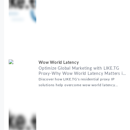
高效的全球网络访问解决方案，助力企业突破地域限
制，实现精准营销。 RealHome Services and
Wow World Latency
Optimize Global Marketing with LIKE.TG
Proxy-Why Wow World Latency Matters in
Global Marketing
Discover how LIKE.TG's residential proxy IP
solutions help overcome wow world latency
challenges in global marketing campaigns with
35M+ clean IPs.