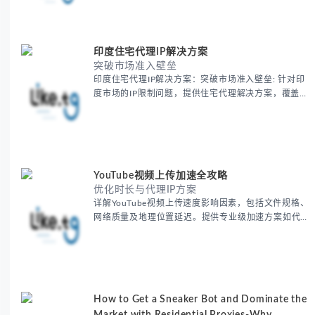
账户安全等核心价值。提供本地化SEO验证、社交媒体
运营、动态定价监控等实战场景应用指南，并附合规操
作清单与异常处理方案。
印度住宅代理IP解决方案
突破市场准入壁垒
印度住宅代理IP解决方案：突破市场准入壁垒: 针对印
度市场的IP限制问题，提供住宅代理解决方案，覆盖主
要城市IP池，智能轮换避免风控，助力精准营销、数据
采集和广告投放测试，成功率高达92%。
YouTube视频上传加速全攻略
优化时长与代理IP方案
详解YouTube视频上传速度影响因素，包括文件规格、
网络质量及地理位置延迟。提供专业级加速方案如代理
服务器选址、批量上传工作流和企业级网络优化技巧，
并分享账号安全防护与实战优化建议，助力跨境团队提
升内容发布效率。
How to Get a Sneaker Bot and Dominate the