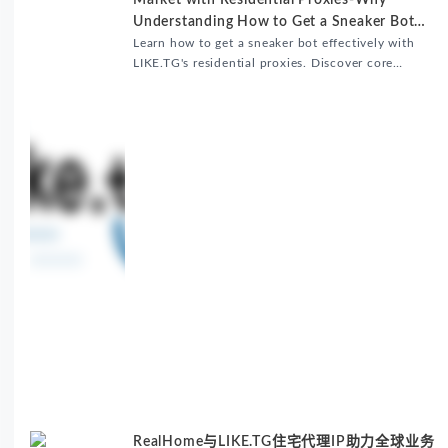
Market with Residential Proxies-Why
Understanding How to Get a Sneaker Bot
Matters
Learn how to get a sneaker bot effectively with
LIKE.TG's residential proxies. Discover core
benefits, use cases, and solutions for global
sneaker copping.
RealHome与LIKE.TG住宅代理IP助力全球业务