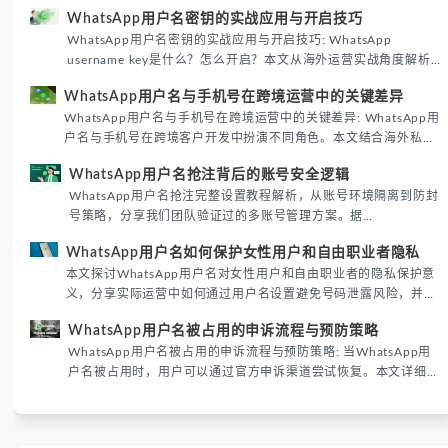
WhatsApp用户名密钥的实战应用与开启技巧
WhatsApp用户名密钥的实战应用与开启技巧: WhatsApp
username key是什么？怎么开启？本文从海外运营实战角度解析
WhatsApp用户名密钥的核心价值、开启步骤及常见误区，帮助跨
WhatsApp用户名与手机号在跨境运营中的关键差异
境团队高效触达目标客户。
WhatsApp用户名与手机号在跨境运营中的关键差异: WhatsApp用
户名与手机号在跨境客户开发中扮演不同角色。本文结合海外私域
运营实战经验，解析两者在触达效率、账号安全及客户管理中的实
WhatsApp用户名抢注背后的账号安全逻辑
际差异，帮助团队优化WhatsApp营销策略。
WhatsApp用户名抢注完整设置教程解析，从账号环境隔离到防封
号策略，分享我们团队验证过的多账号管理方案。据
DataReportal 2026趋势报告显示，跨境私域运营中账号矩阵稳定
WhatsApp用户名如何保护女性用户和自由职业者隐私
性直接影响转化率。
本文探讨WhatsApp用户名对女性用户和自由职业者的隐私保护意
义，分享实际运营中如何通过用户名设置避免号码泄露风险，并提
供3种安全使用方案。据DataReportal 2026报告显示，隐私保护
WhatsApp用户名被占用的申诉流程与预防策略
已成为全球数字沟通的首要考量。
WhatsApp用户名被占用的申诉流程与预防策略: 当WhatsApp用
户名被占用时，用户可以通过官方申诉渠道尝试恢复。本文详细解
析申诉步骤、预防措施及常见问题，帮助用户有效管理WhatsApp
账号安全。