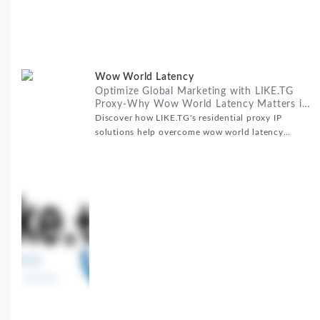
Wow World Latency
Optimize Global Marketing with LIKE.TG
Proxy-Why Wow World Latency Matters in
Global Marketing
Discover how LIKE.TG's residential proxy IP
solutions help overcome wow world latency
challenges in global marketing campaigns with
35M+ clean IPs.