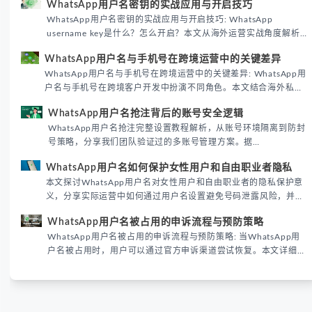
WhatsApp用户名密钥的实战应用与开启技巧
WhatsApp用户名密钥的实战应用与开启技巧: WhatsApp
username key是什么？怎么开启？本文从海外运营实战角度解析
WhatsApp用户名密钥的核心价值、开启步骤及常见误区，帮助跨
WhatsApp用户名与手机号在跨境运营中的关键差异
境团队高效触达目标客户。
WhatsApp用户名与手机号在跨境运营中的关键差异: WhatsApp用
户名与手机号在跨境客户开发中扮演不同角色。本文结合海外私域
运营实战经验，解析两者在触达效率、账号安全及客户管理中的实
WhatsApp用户名抢注背后的账号安全逻辑
际差异，帮助团队优化WhatsApp营销策略。
WhatsApp用户名抢注完整设置教程解析，从账号环境隔离到防封
号策略，分享我们团队验证过的多账号管理方案。据
DataReportal 2026趋势报告显示，跨境私域运营中账号矩阵稳定
WhatsApp用户名如何保护女性用户和自由职业者隐私
性直接影响转化率。
本文探讨WhatsApp用户名对女性用户和自由职业者的隐私保护意
义，分享实际运营中如何通过用户名设置避免号码泄露风险，并提
供3种安全使用方案。据DataReportal 2026报告显示，隐私保护
WhatsApp用户名被占用的申诉流程与预防策略
已成为全球数字沟通的首要考量。
WhatsApp用户名被占用的申诉流程与预防策略: 当WhatsApp用
户名被占用时，用户可以通过官方申诉渠道尝试恢复。本文详细解
析申诉步骤、预防措施及常见问题，帮助用户有效管理WhatsApp
账号安全。