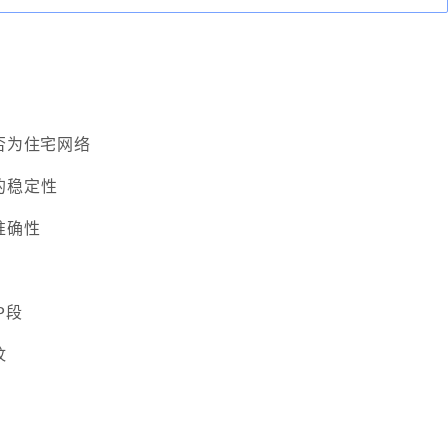
是否为住宅网络
的稳定性
准确性
P段
纹