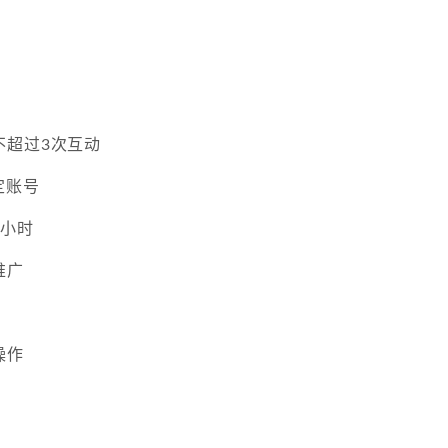
不超过3次互动
定账号
2小时
推广
操作