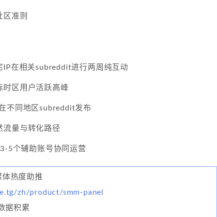
社区准则
IP在相关subreddit进行两周纯互动
标时区用户活跃高峰
不同地区subreddit发布
然流量与转化路径
3-5个辅助账号协同运营
交媒体热度助推
ke.tg/zh/product/smm-panel
数据积累