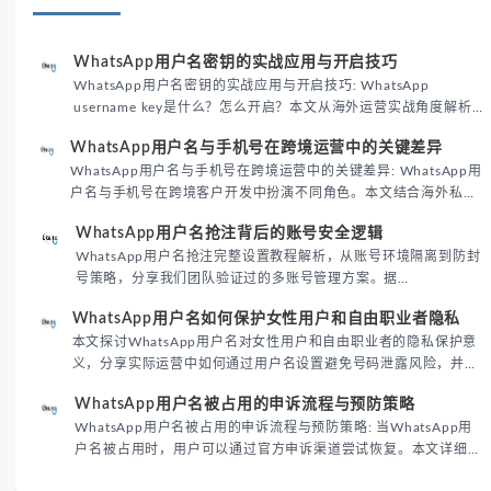
WhatsApp用户名密钥的实战应用与开启技巧
WhatsApp用户名密钥的实战应用与开启技巧: WhatsApp
username key是什么？怎么开启？本文从海外运营实战角度解析
WhatsApp用户名密钥的核心价值、开启步骤及常见误区，帮助跨
WhatsApp用户名与手机号在跨境运营中的关键差异
境团队高效触达目标客户。
WhatsApp用户名与手机号在跨境运营中的关键差异: WhatsApp用
户名与手机号在跨境客户开发中扮演不同角色。本文结合海外私域
运营实战经验，解析两者在触达效率、账号安全及客户管理中的实
WhatsApp用户名抢注背后的账号安全逻辑
际差异，帮助团队优化WhatsApp营销策略。
WhatsApp用户名抢注完整设置教程解析，从账号环境隔离到防封
号策略，分享我们团队验证过的多账号管理方案。据
DataReportal 2026趋势报告显示，跨境私域运营中账号矩阵稳定
WhatsApp用户名如何保护女性用户和自由职业者隐私
性直接影响转化率。
本文探讨WhatsApp用户名对女性用户和自由职业者的隐私保护意
义，分享实际运营中如何通过用户名设置避免号码泄露风险，并提
供3种安全使用方案。据DataReportal 2026报告显示，隐私保护
WhatsApp用户名被占用的申诉流程与预防策略
已成为全球数字沟通的首要考量。
WhatsApp用户名被占用的申诉流程与预防策略: 当WhatsApp用
户名被占用时，用户可以通过官方申诉渠道尝试恢复。本文详细解
析申诉步骤、预防措施及常见问题，帮助用户有效管理WhatsApp