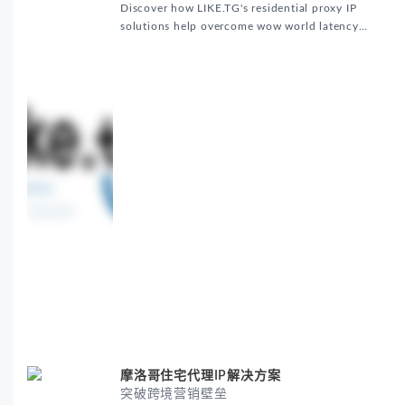
Global Marketing
Discover how LIKE.TG's residential proxy IP
solutions help overcome wow world latency
challenges in global marketing campaigns with
35M+ clean IPs.
摩洛哥住宅代理IP解决方案
突破跨境营销壁垒