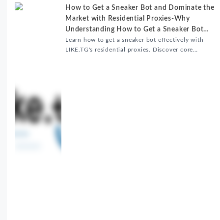
How to Get a Sneaker Bot and Dominate the
Market with Residential Proxies-Why
Understanding How to Get a Sneaker Bot
Matters
Learn how to get a sneaker bot effectively with
LIKE.TG's residential proxies. Discover core
benefits, use cases, and solutions for global
sneaker copping.