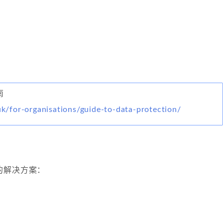
南
.uk/for-organisations/guide-to-data-protection/
的解决方案：
：