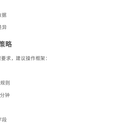
数据
差异
策略
规要求，建议操作框架：
xt规则
/分钟
字段