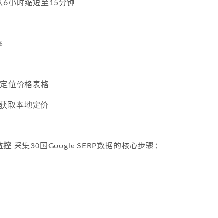
6小时缩短至15分钟
%
oup定位价格表格
IP获取本地定价
监控
采集30国Google SERP数据的核心步骤：