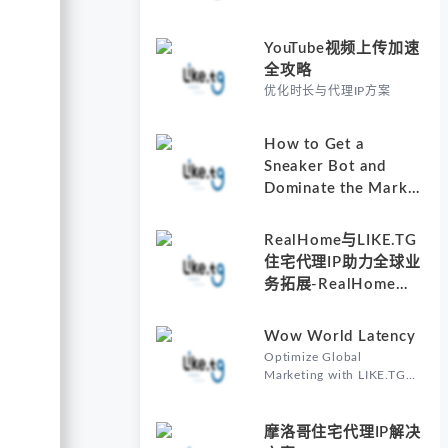
YouTube视频上传加速
全攻略
优化时长与代理IP方案
How to Get a
Sneaker Bot and
Dominate the Market
with Residential
Proxies-Why
RealHome与LIKE.TG
Understanding How
住宅代理IP助力全球业
to Get a Sneaker Bot
务拓展-RealHome
Matters
Services and
Solutions Inc的核心价
Wow World Latency
值
Optimize Global
Marketing with LIKE.TG
Proxy-Why Wow World
Latency Matters in Global
Marketing
摩洛哥住宅代理IP解决