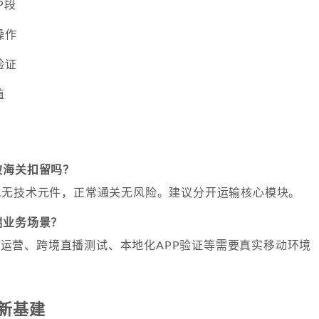
P段
操作
验证
值
被海关扣留吗？
观无技术元件，正常通关无风险。建议分开运输核心模块。
端业务场景？
Tok运营、跨境直播测试、本地化APP验证等需要真实移动环境
新基建