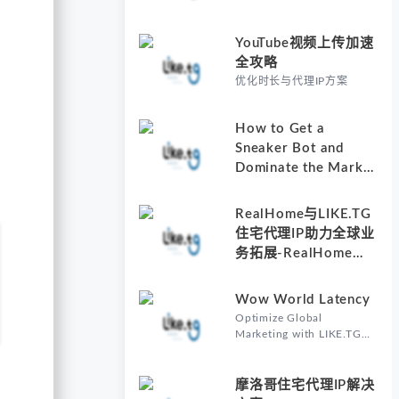
YouTube视频上传加速
全攻略
优化时长与代理IP方案
How to Get a
Sneaker Bot and
Dominate the Market
with Residential
Proxies-Why
RealHome与LIKE.TG
Understanding How
住宅代理IP助力全球业
to Get a Sneaker Bot
务拓展-RealHome
Matters
Services and
Solutions Inc的核心价
Wow World Latency
值
Optimize Global
Marketing with LIKE.TG
Proxy-Why Wow World
Latency Matters in Global
Marketing
摩洛哥住宅代理IP解决