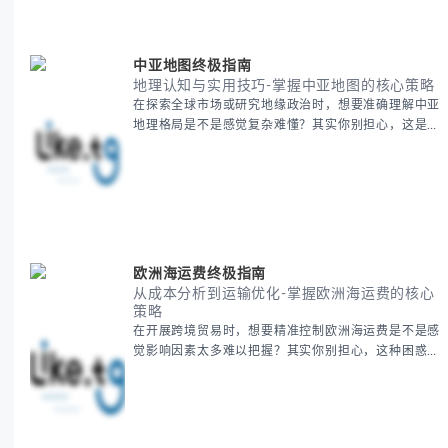
BitCash
中亚地图终极指南
地理认知与实用技巧-掌握中亚地图的核心策略
在探索全球市场或研究地缘政治时，想要准确理解中亚
地理格局是不是感觉复杂难懂？其实你别担心，这是很
多人都会遇到的挑战。 本期我们将为你系统梳理中亚
地理知识，提供一套实用的地图工具使用技巧，帮助你
快速建立空间认知框架。 无论你是商务人士、学者还
是旅行爱好者，我们将从基础地理要素到进阶应用技
巧，全方位为你解析。主要内容包括： - 中亚五国核心
地理特征速览 -
欧洲海运费终极指南
从成本分析到运输优化-掌握欧洲海运费的核心
策略
在开展跨境贸易时，想要精准控制欧洲海运费是不是感
觉影响因素太多难以把握？其实你别担心，这种困惑很
多外贸从业者都经历过。 本期我们将为你系统解析欧
洲海运费的组成要素，提供一套经过市场验证的降本增
效方法论，帮助你优化供应链成本结构。 无论你是初
次接触海运还是希望提升成本效益，我们将从基础概念