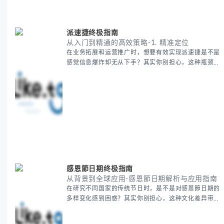
到实操技巧进行全面拆解。主要内容包括： - 欧洲海运
费的五大核心构成要素 -
派速捷终极指南
从入门到精通的高效策略-1. 精准定位
在业务拓展和运营推广时，想要有效实现派速捷是不是
感觉信息爆炸却无从下手？其实你别担心，这种瓶颈阶
段是绝大多数团队都经历过的。 本期我们将为你梳理
清晰思路，提供一套经过实战检验的派速捷方法论，帮
助你少走弯路，更快看到增长效果。 无论你是新手起
步还是寻求突破，我们将从基础要点到进阶策略，系统
性地为你拆解。主要内容包括： - 目标市场与用户画像
精准定义 -
感恩節日期终极指南
从背景到全球应用-感恩節日期解析与应用指南
在研究不同国家的传统节日时，是不是对感恩節日期的
多样变化感到困惑？其实你别担心，这种文化差异带来
的疑问是完全正常的。 本期我们将为你系统梳理感恩
節的历史由来、不同国家地区的日期差异，以及日期背