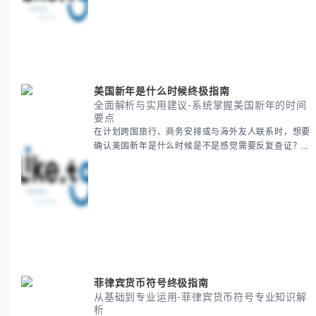
后的文化意义。帮助你清晰掌握这个重要节日的各方面
知识。 无论你是文化研究者、国际商务人士还是单纯
对节日感兴趣，本文将从基础到应用为你全面解析。主
要内容包括： - 感恩節历史起源与背景
美国新年是什么时候终极指南
全面解析与实用建议-系统掌握美国新年的时间
要点
在计划跨国旅行、商务安排或与海外友人联系时，想要
确认美国新年是什么时候是不是感觉需要反复查证？其
实你别担心，这种时区和文化差异带来的困惑很多人都
会遇到。 本期我们将为你全面解析美国新年的时间系
统，并提供跨时区协调的实用技巧，帮助你准确掌握日
期、避开错误认知。 无论你是安排国际会议还是准备
新年祝福，我们将从基础概念到特殊情况应对，系统性
地为你拆解。主要内容包括： -
菲律宾货币符号终极指南
从基础到专业运用-菲律宾货币符号专业知识解
析