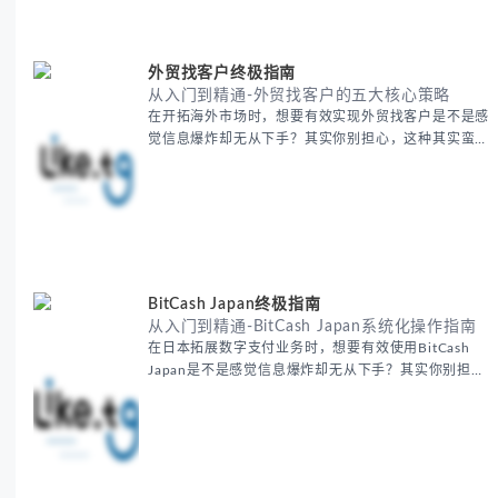
包括： - 翻译表格前的准备工作 - 核心翻译方法与工具
选择 -
外贸找客户终极指南
从入门到精通-外贸找客户的五大核心策略
在开拓海外市场时，想要有效实现外贸找客户是不是感
觉信息爆炸却无从下手？其实你别担心，这种其实蛮多
人经历过的。 本期我们将为你梳理清晰思路，提供一
套经过实战检验的外贸找客户方法论，帮助你少走弯
路，更快看到效果。 无论你是新手起步还是寻求突
破，我们将从基础要点到进阶策略，系统性地为你拆
解。主要内容包括： - 精准定位目标客户群体 - 高效利
用B2B平台和搜索引擎
BitCash Japan终极指南
从入门到精通-BitCash Japan系统化操作指南
在日本拓展数字支付业务时，想要有效使用BitCash
Japan是不是感觉信息爆炸却无从下手？其实你别担
心，这种困扰很多企业都经历过。 本期我们将为你梳
理清晰思路，提供一套经过实战检验的BitCash Japan
运营方法论，帮助你少走弯路，更快实现业务增长。
无论你是新手起步还是寻求突破，我们将从基础要点到
进阶策略，系统性地为你拆解。主要内容包括： -