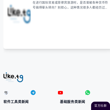
在进行国际贸易或菲律宾旅游时，是否曾被各种货币符
号搞得晕头转向？别担心，这种情况很多人都经历过。
本指南将为你全面解析菲律宾货币符号的规范用法、输
入技巧和常见应用场景，帮助你避免金融交流中的尴尬
错误。 无论你是商务人士、旅行者还是对菲律宾文化
感兴趣的学习者，我们都会系统性地为你讲解： - 菲律
宾比索的标准符号与书写规范 - 在不同设备上输入₱符
号的实用方法 -
软件工具类新闻
基础服务类新闻
官方社群