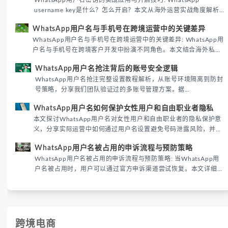
WhatsApp用户名密钥的实战应用与开启技巧: WhatsApp
username key是什么？怎么开启？本文从海外运营实战角度解析
WhatsApp用户名密钥的核心价值、开启步骤及常见误区，帮助跨
WhatsApp用户名与手机号在跨境运营中的关键差异
境团队高效触达目标客户。
WhatsApp用户名与手机号在跨境运营中的关键差异: WhatsApp用
户名与手机号在跨境客户开发中扮演不同角色。本文结合海外私域
运营实战经验，解析两者在触达效率、账号安全及客户管理中的实
WhatsApp用户名抢注背后的账号安全逻辑
际差异，帮助团队优化WhatsApp营销策略。
WhatsApp用户名抢注完整设置教程解析，从账号环境隔离到防封
号策略，分享我们团队验证过的多账号管理方案。据
DataReportal 2026趋势报告显示，跨境私域运营中账号矩阵稳定
WhatsApp用户名如何保护女性用户和自由职业者隐私
性直接影响转化率。
本文探讨WhatsApp用户名对女性用户和自由职业者的隐私保护意
义，分享实际运营中如何通过用户名设置避免号码泄露风险，并提
供3种安全使用方案。据DataReportal 2026报告显示，隐私保护
WhatsApp用户名被占用的申诉流程与预防策略
已成为全球数字沟通的首要考量。
WhatsApp用户名被占用的申诉流程与预防策略: 当WhatsApp用
户名被占用时，用户可以通过官方申诉渠道尝试恢复。本文详细解
析申诉步骤、预防措施及常见问题，帮助用户有效管理WhatsApp
账号安全。
跨境电商