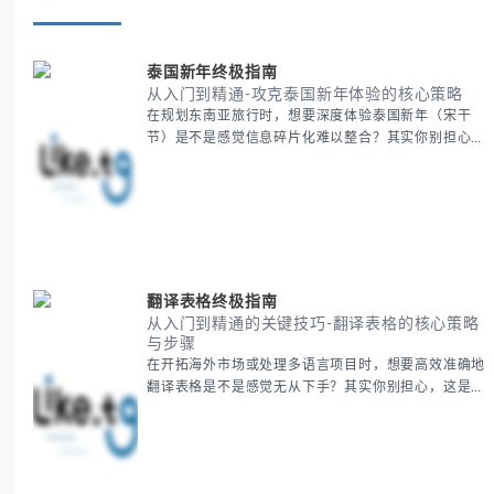
泰国新年终极指南
从入门到精通-攻克泰国新年体验的核心策略
在规划东南亚旅行时，想要深度体验泰国新年（宋干
节）是不是感觉信息碎片化难以整合？其实你别担心，
这种情况很多旅行者都经历过。 本期我们将为你系统
梳理泰国新年文化精髓，提供一套完整的人文体验策
略，帮助你避开游客陷阱，获得原汁原味的节庆体验。
无论你是首次参与还是寻求深度玩法，我们将从基础认
知到高阶玩法全方位为你解析。主要内容包括： - 泰国
新年核心文化解读 -
翻译表格终极指南
从入门到精通的关键技巧-翻译表格的核心策略
与步骤
在开拓海外市场或处理多语言项目时，想要高效准确地
翻译表格是不是感觉无从下手？其实你别担心，这是许
多国际业务拓展者都会遇到的挑战。 本期我们将为你
提供一套经过实战检验的翻译表格方法论，帮助你突破
语言障碍，提升工作效率。 无论你是初次接触还是寻
求优化，我们将系统性地为你拆解关键步骤。主要内容