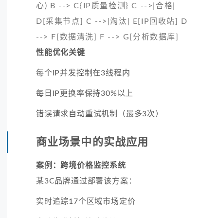
心) B --> C{IP质量检测} C -->|合格|
D[采集节点] C -->|淘汰| E[IP回收站] D
--> F[数据清洗] F --> G[分析数据库]
性能优化关键
每个IP并发控制在3线程内
每日IP更换率保持30%以上
错误请求自动重试机制（最多3次）
商业场景中的实战应用
案例：跨境价格监控系统
某3C品牌通过部署该方案：
实时追踪17个区域市场定价