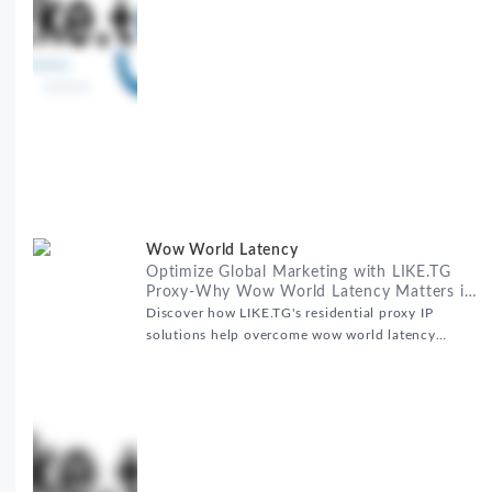
服务的战略合作，我们为客户提供了稳定、安全且经济
高效的全球网络访问解决方案，助力企业突破地域限
制，实现精准营销。 RealHome Services and
Wow World Latency
Optimize Global Marketing with LIKE.TG
Proxy-Why Wow World Latency Matters in
Global Marketing
Discover how LIKE.TG's residential proxy IP
solutions help overcome wow world latency
challenges in global marketing campaigns with
35M+ clean IPs.