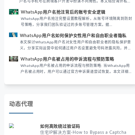
户名与手机号在跨境客户开发中扮演不同角色。本文结合海外私域
运营实战经验，解析两者在触达效率、账号安全及客户管理中的实
WhatsApp用户名抢注背后的账号安全逻辑
际差异，帮助团队优化WhatsApp营销策略。
WhatsApp用户名抢注完整设置教程解析，从账号环境隔离到防封
号策略，分享我们团队验证过的多账号管理方案。据
DataReportal 2026趋势报告显示，跨境私域运营中账号矩阵稳定
WhatsApp用户名如何保护女性用户和自由职业者隐私
性直接影响转化率。
本文探讨WhatsApp用户名对女性用户和自由职业者的隐私保护意
义，分享实际运营中如何通过用户名设置避免号码泄露风险，并提
供3种安全使用方案。据DataReportal 2026报告显示，隐私保护
WhatsApp用户名被占用的申诉流程与预防策略
已成为全球数字沟通的首要考量。
WhatsApp用户名被占用的申诉流程与预防策略: 当WhatsApp用
户名被占用时，用户可以通过官方申诉渠道尝试恢复。本文详细解
析申诉步骤、预防措施及常见问题，帮助用户有效管理WhatsApp
账号安全。
动态代理
如何高效绕过验证码
住宅IP解决方案-How to Bypass a Captcha