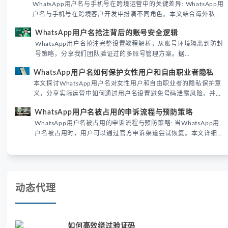
WhatsApp用户名与手机号在跨境运营中的关键差异: WhatsApp用
户名与手机号在跨境客户开发中扮演不同角色。本文结合海外私域
运营实战经验，解析两者在触达效率、账号安全及客户管理中的实
WhatsApp用户名抢注背后的账号安全逻辑
际差异，帮助团队优化WhatsApp营销策略。
WhatsApp用户名抢注完整设置教程解析，从账号环境隔离到防封
号策略，分享我们团队验证过的多账号管理方案。据
DataReportal 2026趋势报告显示，跨境私域运营中账号矩阵稳定
WhatsApp用户名如何保护女性用户和自由职业者隐私
性直接影响转化率。
本文探讨WhatsApp用户名对女性用户和自由职业者的隐私保护意
义，分享实际运营中如何通过用户名设置避免号码泄露风险，并提
供3种安全使用方案。据DataReportal 2026报告显示，隐私保护
WhatsApp用户名被占用的申诉流程与预防策略
已成为全球数字沟通的首要考量。
WhatsApp用户名被占用的申诉流程与预防策略: 当WhatsApp用
户名被占用时，用户可以通过官方申诉渠道尝试恢复。本文详细解
析申诉步骤、预防措施及常见问题，帮助用户有效管理WhatsApp
账号安全。
动态代理
如何高效绕过验证码