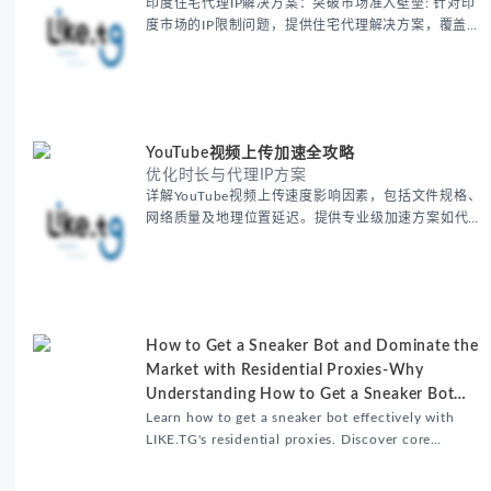
印度住宅代理IP解决方案：突破市场准入壁垒: 针对印
度市场的IP限制问题，提供住宅代理解决方案，覆盖主
要城市IP池，智能轮换避免风控，助力精准营销、数据
采集和广告投放测试，成功率高达92%。
YouTube视频上传加速全攻略
优化时长与代理IP方案
详解YouTube视频上传速度影响因素，包括文件规格、
网络质量及地理位置延迟。提供专业级加速方案如代理
服务器选址、批量上传工作流和企业级网络优化技巧，
并分享账号安全防护与实战优化建议，助力跨境团队提
升内容发布效率。
How to Get a Sneaker Bot and Dominate the
Market with Residential Proxies-Why
Understanding How to Get a Sneaker Bot
Matters
Learn how to get a sneaker bot effectively with
LIKE.TG's residential proxies. Discover core
benefits, use cases, and solutions for global
sneaker copping.