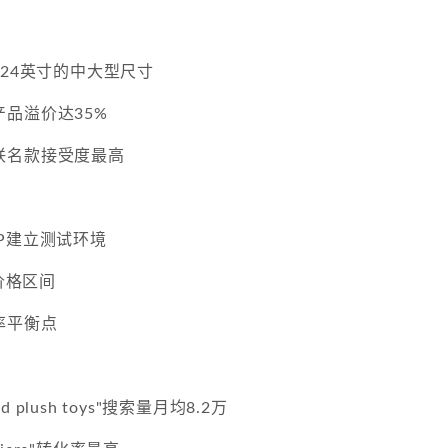
-24英寸的中大型尺寸
品溢价达35%
联名款接受度最高
P建立测试环境
同价格区间
率平衡点
ed plush toys"搜索量月均8.2万