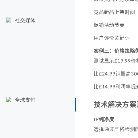
竞品新品上架时间
社交媒体
促销活动节奏
用户评价关键词
案例三：价格策略
测试显示£19.99
比£24.99销量高30
比£14.99利润率提
全球支付
技术解决方案
IP纯净度
选择通过严格检测的