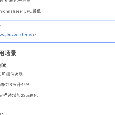
htiere"转化率最高
rsonnalisée"CPC最低
势
google.com/trends/
应用场景
测试
IP测试发现：
"关键词CTR提升45%
able"描述增加23%转化
踪：