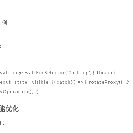
t实例
辑
 page.waitForSelector('#pricing', { timeout:
ut, state: 'visible' }).catch(() => { rotateProxy(); //
eration(); });
能优化
键：