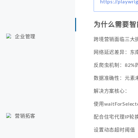
https://playwri
为什么需要智
企业管理
跨境营销面临三大
网络延迟差异：东
反爬虫机制：82
数据准确性：元素
解决方案核心：
使用waitForSelec
营销拓客
配合住宅代理IP轮
设置动态超时阈值