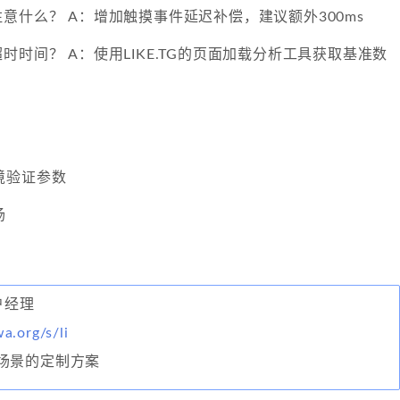
意什么？ A：增加触摸事件延迟补偿，建议额外300ms
时时间？ A：使用LIKE.TG的页面加载分析工具获取基准数
境验证参数
场
客户经理
wa.org/s/li
场景的定制方案