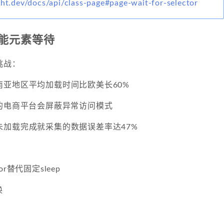
ght.dev/docs/api/class-page#page-wait-for-selector
能元素等待
挑战：
南亚地区平均加载时间比欧美长60%
%的电商平台会屏蔽异常访问模式
未加载完成就采集的数据误差率达47%
tor替代固定sleep
换