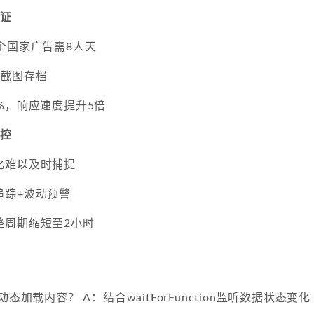
验证
个国家广告需8人天
+截图存档
%，响应速度提升5倍
监控
化难以及时捕捉
追踪+波动预警
整周期缩短至2小时
态加载内容？ A：结合waitForFunction监听数据状态变化