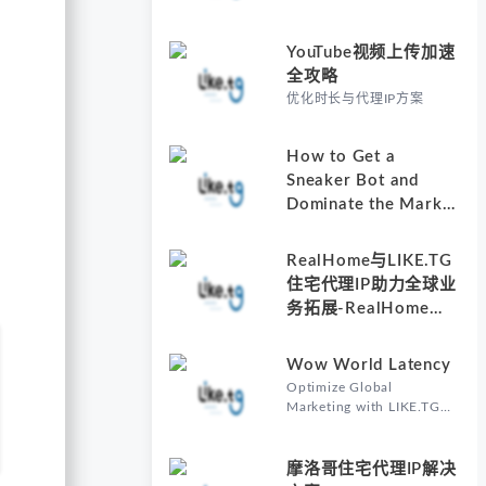
YouTube视频上传加速
全攻略
优化时长与代理IP方案
How to Get a
Sneaker Bot and
Dominate the Market
with Residential
Proxies-Why
RealHome与LIKE.TG
Understanding How
住宅代理IP助力全球业
to Get a Sneaker Bot
务拓展-RealHome
Matters
Services and
Solutions Inc的核心价
Wow World Latency
值
Optimize Global
Marketing with LIKE.TG
Proxy-Why Wow World
Latency Matters in Global
Marketing
摩洛哥住宅代理IP解决