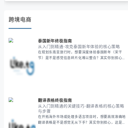
账号安全。
跨境电商
泰国新年终极指南
从入门到精通-攻克泰国新年体验的核心策略
在规划东南亚旅行时，想要深度体验泰国新年（宋干
节）是不是感觉信息碎片化难以整合？其实你别担心，
这种情况很多旅行者都经历过。 本期我们将为你系统
梳理泰国新年文化精髓，提供一套完整的人文体验策
略，帮助你避开游客陷阱，获得原汁原味的节庆体验。
无论你是首次参与还是寻求深度玩法，我们将从基础认
知到高阶玩法全方位为你解析。主要内容包括： - 泰国
新年核心文化解读 -
翻译表格终极指南
从入门到精通的关键技巧-翻译表格的核心策略
与步骤
在开拓海外市场或处理多语言项目时，想要高效准确地
翻译表格是不是感觉无从下手？其实你别担心，这是许