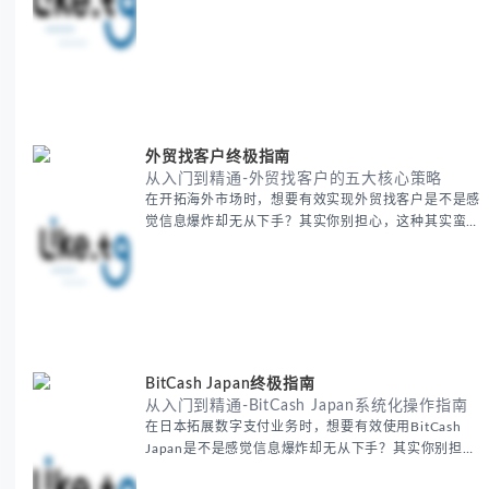
多国际业务拓展者都会遇到的挑战。 本期我们将为你
提供一套经过实战检验的翻译表格方法论，帮助你突破
语言障碍，提升工作效率。 无论你是初次接触还是寻
求优化，我们将系统性地为你拆解关键步骤。主要内容
包括： - 翻译表格前的准备工作 - 核心翻译方法与工具
选择 -
外贸找客户终极指南
从入门到精通-外贸找客户的五大核心策略
在开拓海外市场时，想要有效实现外贸找客户是不是感
觉信息爆炸却无从下手？其实你别担心，这种其实蛮多
人经历过的。 本期我们将为你梳理清晰思路，提供一
套经过实战检验的外贸找客户方法论，帮助你少走弯
路，更快看到效果。 无论你是新手起步还是寻求突
破，我们将从基础要点到进阶策略，系统性地为你拆
解。主要内容包括： - 精准定位目标客户群体 - 高效利
用B2B平台和搜索引擎
BitCash Japan终极指南
从入门到精通-BitCash Japan系统化操作指南
在日本拓展数字支付业务时，想要有效使用BitCash
Japan是不是感觉信息爆炸却无从下手？其实你别担
心，这种困扰很多企业都经历过。 本期我们将为你梳