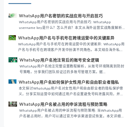
WhatsApp用户名密钥的实战应用与开启技巧
WhatsApp用户名密钥的实战应用与开启技巧: WhatsApp
username key是什么？怎么开启？本文从海外运营实战角度解析
WhatsApp用户名密钥的核心价值、开启步骤及常见误区，帮助跨
WhatsApp用户名与手机号在跨境运营中的关键差异
境团队高效触达目标客户。
WhatsApp用户名与手机号在跨境运营中的关键差异: WhatsApp用
户名与手机号在跨境客户开发中扮演不同角色。本文结合海外私域
运营实战经验，解析两者在触达效率、账号安全及客户管理中的实
WhatsApp用户名抢注背后的账号安全逻辑
际差异，帮助团队优化WhatsApp营销策略。
WhatsApp用户名抢注完整设置教程解析，从账号环境隔离到防封
号策略，分享我们团队验证过的多账号管理方案。据
DataReportal 2026趋势报告显示，跨境私域运营中账号矩阵稳定
WhatsApp用户名如何保护女性用户和自由职业者隐私
性直接影响转化率。
本文探讨WhatsApp用户名对女性用户和自由职业者的隐私保护意
义，分享实际运营中如何通过用户名设置避免号码泄露风险，并提
供3种安全使用方案。据DataReportal 2026报告显示，隐私保护
WhatsApp用户名被占用的申诉流程与预防策略
已成为全球数字沟通的首要考量。
WhatsApp用户名被占用的申诉流程与预防策略: 当WhatsApp用
户名被占用时，用户可以通过官方申诉渠道尝试恢复。本文详细解
析申诉步骤、预防措施及常见问题，帮助用户有效管理WhatsApp