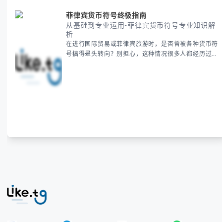
菲律宾货币符号终极指南
从基础到专业运用-菲律宾货币符号专业知识解
析
在进行国际贸易或菲律宾旅游时，是否曾被各种货币符
号搞得晕头转向？别担心，这种情况很多人都经历过。
本指南将为你全面解析菲律宾货币符号的规范用法、输
入技巧和常见应用场景，帮助你避免金融交流中的尴尬
错误。 无论你是商务人士、旅行者还是对菲律宾文化
感兴趣的学习者，我们都会系统性地为你讲解： - 菲律
宾比索的标准符号与书写规范 - 在不同设备上输入₱符
号的实用方法 -