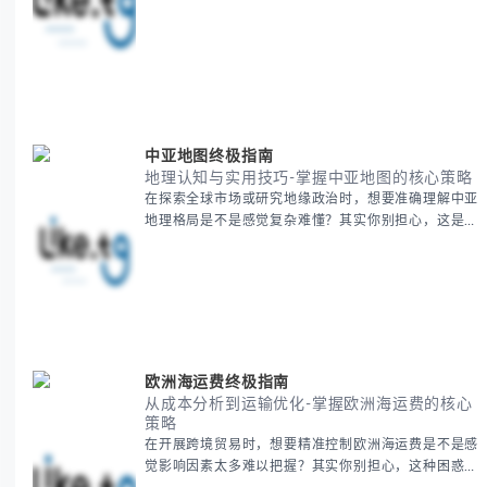
理清晰思路，提供一套经过实战检验的BitCash Japan
运营方法论，帮助你少走弯路，更快实现业务增长。
无论你是新手起步还是寻求突破，我们将从基础要点到
进阶策略，系统性地为你拆解。主要内容包括： -
BitCash
中亚地图终极指南
地理认知与实用技巧-掌握中亚地图的核心策略
在探索全球市场或研究地缘政治时，想要准确理解中亚
地理格局是不是感觉复杂难懂？其实你别担心，这是很
多人都会遇到的挑战。 本期我们将为你系统梳理中亚
地理知识，提供一套实用的地图工具使用技巧，帮助你
快速建立空间认知框架。 无论你是商务人士、学者还
是旅行爱好者，我们将从基础地理要素到进阶应用技
巧，全方位为你解析。主要内容包括： - 中亚五国核心
地理特征速览 -
欧洲海运费终极指南
从成本分析到运输优化-掌握欧洲海运费的核心
策略
在开展跨境贸易时，想要精准控制欧洲海运费是不是感
觉影响因素太多难以把握？其实你别担心，这种困惑很