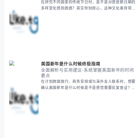
在研究不同国家的传统节日时，是不是对感恩節日期的
多样变化感到困惑？其实你别担心，这种文化差异带来
的疑问是完全正常的。 本期我们将为你系统梳理感恩
節的历史由来、不同国家地区的日期差异，以及日期背
后的文化意义。帮助你清晰掌握这个重要节日的各方面
知识。 无论你是文化研究者、国际商务人士还是单纯
对节日感兴趣，本文将从基础到应用为你全面解析。主
要内容包括： - 感恩節历史起源与背景
美国新年是什么时候终极指南
全面解析与实用建议-系统掌握美国新年的时间
要点
在计划跨国旅行、商务安排或与海外友人联系时，想要
确认美国新年是什么时候是不是感觉需要反复查证？其
实你别担心，这种时区和文化差异带来的困惑很多人都
会遇到。 本期我们将为你全面解析美国新年的时间系
统，并提供跨时区协调的实用技巧，帮助你准确掌握日
期、避开错误认知。 无论你是安排国际会议还是准备
新年祝福，我们将从基础概念到特殊情况应对，系统性
地为你拆解。主要内容包括： -