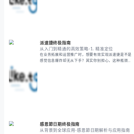
多外贸从业者都经历过。 本期我们将为你系统解析欧
洲海运费的组成要素，提供一套经过市场验证的降本增
效方法论，帮助你优化供应链成本结构。 无论你是初
次接触海运还是希望提升成本效益，我们将从基础概念
到实操技巧进行全面拆解。主要内容包括： - 欧洲海运
费的五大核心构成要素 -
派速捷终极指南
从入门到精通的高效策略-1. 精准定位
在业务拓展和运营推广时，想要有效实现派速捷是不是
感觉信息爆炸却无从下手？其实你别担心，这种瓶颈阶
段是绝大多数团队都经历过的。 本期我们将为你梳理
清晰思路，提供一套经过实战检验的派速捷方法论，帮
助你少走弯路，更快看到增长效果。 无论你是新手起
步还是寻求突破，我们将从基础要点到进阶策略，系统
性地为你拆解。主要内容包括： - 目标市场与用户画像
精准定义 -
感恩節日期终极指南
从背景到全球应用-感恩節日期解析与应用指南