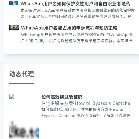
WhatsApp用户名如何保护女性用户和自由职业者隐私
性直接影响转化率。
本文探讨WhatsApp用户名对女性用户和自由职业者的隐私保护意
义，分享实际运营中如何通过用户名设置避免号码泄露风险，并提
供3种安全使用方案。据DataReportal 2026报告显示，隐私保护
WhatsApp用户名被占用的申诉流程与预防策略
已成为全球数字沟通的首要考量。
WhatsApp用户名被占用的申诉流程与预防策略: 当WhatsApp用
户名被占用时，用户可以通过官方申诉渠道尝试恢复。本文详细解
析申诉步骤、预防措施及常见问题，帮助用户有效管理WhatsApp
账号安全。
动态代理
如何高效绕过验证码
住宅IP解决方案-How to Bypass a Captcha
如何高效绕过验证码：住宅IP解决方案-How to
Bypass a Captcha: 核心价值解析: 了解如何通过住宅
代理IP高效绕过验证码，提升出海营销效率。LIKE.TG
提供3500万干净IP池，低至$0.2/G，助力全球业务拓
展。