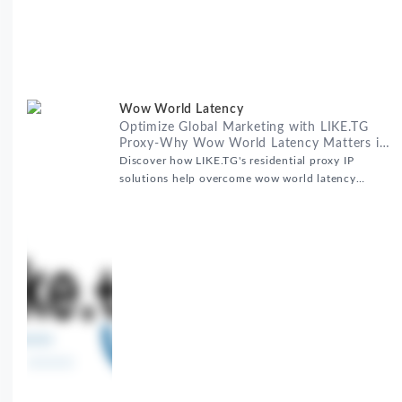
Wow World Latency
Optimize Global Marketing with LIKE.TG
Proxy-Why Wow World Latency Matters in
Global Marketing
Discover how LIKE.TG's residential proxy IP
solutions help overcome wow world latency
challenges in global marketing campaigns with
35M+ clean IPs.