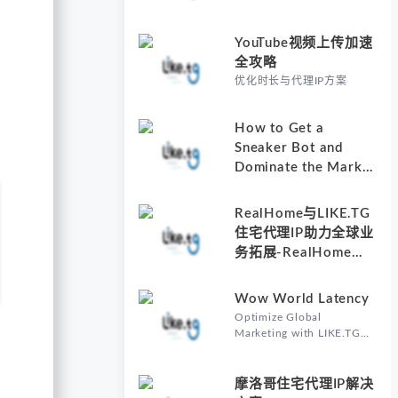
YouTube视频上传加速
全攻略
优化时长与代理IP方案
How to Get a
Sneaker Bot and
Dominate the Market
with Residential
Proxies-Why
RealHome与LIKE.TG
Understanding How
住宅代理IP助力全球业
to Get a Sneaker Bot
务拓展-RealHome
Matters
Services and
Solutions Inc的核心价
Wow World Latency
值
Optimize Global
Marketing with LIKE.TG
Proxy-Why Wow World
Latency Matters in Global
Marketing
摩洛哥住宅代理IP解决