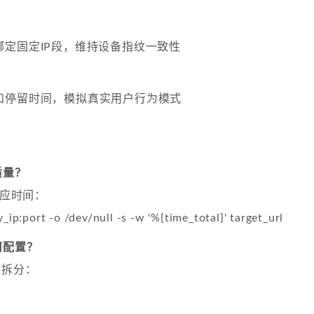
绑定固定IP段，维持设备指纹一致性
和停留时间，模拟真实用户行为模式
质量？
响应时间：
y_ip:port -o /dev/null -s -w '%{time_total}' target_url
何配置？
块拆分：