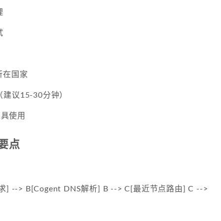
理
试
所在国家
建议15-30分钟）
工具使用
要点
求] --> B[Cogent DNS解析] B --> C[最近节点路由] C -->