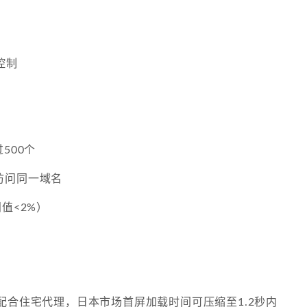
控制
500个
访问同一域名
值<2%）
配合住宅代理，日本市场首屏加载时间可压缩至1.2秒内