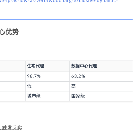
e-ip-as-low-as-zerotwodollarg-exclusive-dynamic-
心优势
住宅代理
数据中心代理
98.7%
63.2%
低
高
城市级
国家级
免触发反爬