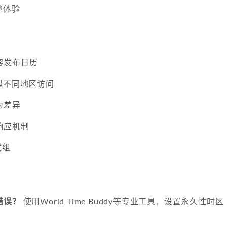
地体验
容发布日历
拟不同地区访问
为差异
响应机制
试组
错误？
使用World Time Buddy等专业工具，设置永久性时区