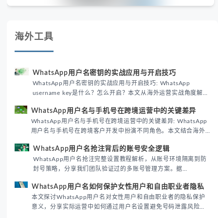
海外工具
WhatsApp用户名密钥的实战应用与开启技巧
WhatsApp用户名密钥的实战应用与开启技巧: WhatsApp
username key是什么？怎么开启？本文从海外运营实战角度解析
WhatsApp用户名密钥的核心价值、开启步骤及常见误区，帮助
WhatsApp用户名与手机号在跨境运营中的关键差异
跨境团队高效触达目标客户。
WhatsApp用户名与手机号在跨境运营中的关键差异: WhatsApp
用户名与手机号在跨境客户开发中扮演不同角色。本文结合海外
私域运营实战经验，解析两者在触达效率、账号安全及客户管理
WhatsApp用户名抢注背后的账号安全逻辑
中的实际差异，帮助团队优化WhatsApp营销策略。
WhatsApp用户名抢注完整设置教程解析，从账号环境隔离到防
封号策略，分享我们团队验证过的多账号管理方案。据
DataReportal 2026趋势报告显示，跨境私域运营中账号矩阵稳
WhatsApp用户名如何保护女性用户和自由职业者隐私
定性直接影响转化率。
本文探讨WhatsApp用户名对女性用户和自由职业者的隐私保护
意义，分享实际运营中如何通过用户名设置避免号码泄露风险，
并提供3种安全使用方案。据DataReportal 2026报告显示，隐私