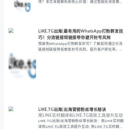
场？本文深度解析其核心价值：通过智能化消息推
送、客户行为分析及精准营销策略，提升30%响应效
率，降低人力成本，并实现24/7客户服务与个性化互
动。涵盖实际应用场景（市场推广、客户管理）及数
据驱动优势，助企业提升出海营销转化率与客户忠诚
度。立即获取全球化营销解决方案，开
LIKE.TG出海|最有用的WhatsApp打粉群发技
巧！分流链接短链接带你避开封号风险
想避免WhatsApp打粉群发封号？了解如何通过分流
链接短链接降低群发封号风险，提升客户转化率。
LIKE.TG聚合多开客服系统让你的WhatsApp群发操
作更智能，安全且高效！观看视频，获取实用的营销
技巧和解决方案！
LIKE.TG出海|出海营销粉丝增长秘诀
用LINE实时翻译和LIKE.TG高效工具提升互动
LIKE.TG出海|出海营销粉丝增长秘诀：用LINE实时翻
译和LIKE.TG高效工具提升互动: 用LIKE.TG实时翻译