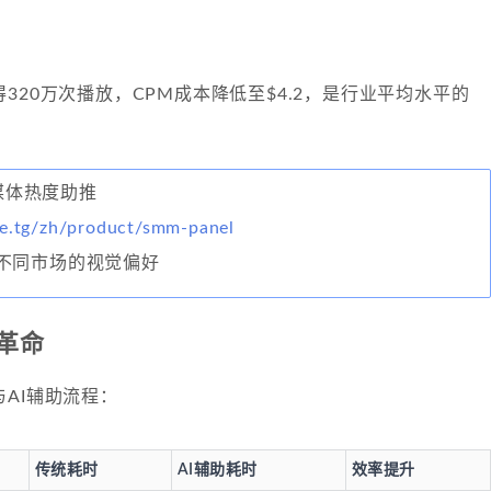
示
图
320万次播放，CPM成本降低至$4.2，是行业平均水平的
交媒体热度助推
ke.tg/zh/product/smm-panel
不同市场的视觉偏好
革命
AI辅助流程：
传统耗时
AI辅助耗时
效率提升