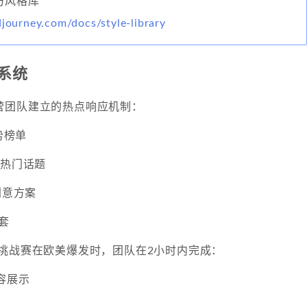
 官方风格库
djourney.com/docs/style-library
系统
营团队建立的热点响应机制：
势榜单
的热门话题
创意方案
套
keup挑战赛在欧美爆发时，团队在2小时内完成：
容展示