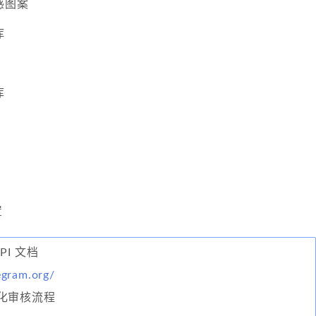
感图案
库
库
置
API 文档
legram.org/
化审核流程