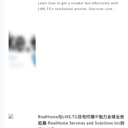
Matters
Learn how to get a sneaker bot effectively with
LIKE.TG's residential proxies. Discover core
benefits, use cases, and solutions for global
sneaker copping.
RealHome与LIKE.TG住宅代理IP助力全球业务
拓展-RealHome Services and Solutions Inc的