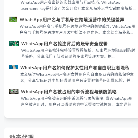
WhatsApp用户名密钥的实战应用与开启技巧: WhatsApp
username key是什么？怎么开启？本文从海外运营实战角度解析
WhatsApp用户名密钥的核心价值、开启步骤及常见误区，帮助跨
WhatsApp用户名与手机号在跨境运营中的关键差异
境团队高效触达目标客户。
WhatsApp用户名与手机号在跨境运营中的关键差异: WhatsApp用
户名与手机号在跨境客户开发中扮演不同角色。本文结合海外私域
运营实战经验，解析两者在触达效率、账号安全及客户管理中的实
WhatsApp用户名抢注背后的账号安全逻辑
际差异，帮助团队优化WhatsApp营销策略。
WhatsApp用户名抢注完整设置教程解析，从账号环境隔离到防封
号策略，分享我们团队验证过的多账号管理方案。据
DataReportal 2026趋势报告显示，跨境私域运营中账号矩阵稳定
WhatsApp用户名如何保护女性用户和自由职业者隐私
性直接影响转化率。
本文探讨WhatsApp用户名对女性用户和自由职业者的隐私保护意
义，分享实际运营中如何通过用户名设置避免号码泄露风险，并提
供3种安全使用方案。据DataReportal 2026报告显示，隐私保护
WhatsApp用户名被占用的申诉流程与预防策略
已成为全球数字沟通的首要考量。
WhatsApp用户名被占用的申诉流程与预防策略: 当WhatsApp用
户名被占用时，用户可以通过官方申诉渠道尝试恢复。本文详细解
析申诉步骤、预防措施及常见问题，帮助用户有效管理WhatsApp
账号安全。