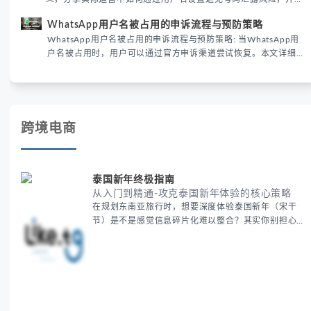
供3种安全使用方案。据DataReportal 2026报告显示，隐私保护
WhatsApp用户名被占用的申诉流程与预防策略
已成为全球数字沟通的首要考量。
WhatsApp用户名被占用的申诉流程与预防策略: 当WhatsApp用
户名被占用时，用户可以通过官方申诉渠道尝试恢复。本文详细解
析申诉步骤、预防措施及常见问题，帮助用户有效管理WhatsApp
账号安全。
跨境电商
泰国新年终极指南
从入门到精通-攻克泰国新年体验的核心策略
在规划东南亚旅行时，想要深度体验泰国新年（宋干
节）是不是感觉信息碎片化难以整合？其实你别担心，
这种情况很多旅行者都经历过。 本期我们将为你系统
梳理泰国新年文化精髓，提供一套完整的人文体验策
略，帮助你避开游客陷阱，获得原汁原味的节庆体验。
无论你是首次参与还是寻求深度玩法，我们将从基础认
知到高阶玩法全方位为你解析。主要内容包括： - 泰国
新年核心文化解读 -