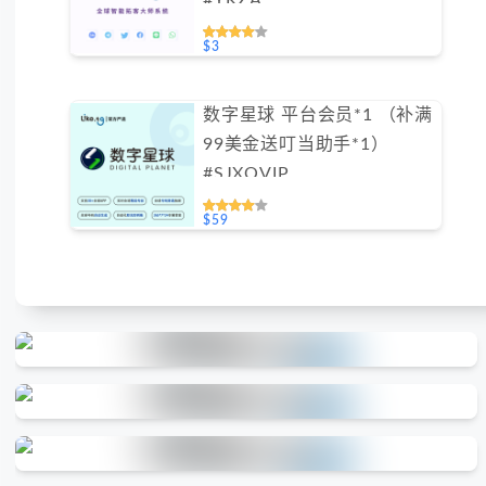
#YKZA
$3
数字星球 平台会员*1 （补满
99美金送叮当助手*1）
#SJXQVIP
$59