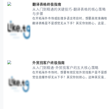
翻译表格终极指南
从入门到精通的关键技巧-翻译表格的核心策略
与步骤
在开拓海外市场或处理多语言项目时，想要高效准确地
翻译表格是不是感觉无从下手？其实你别担心，这是许
多国际业务拓展者都会遇到的挑战。 本期我们将为你
提供一套经过实战检验的翻译表格方法论，帮助你突破
语言障碍，提升工作效率。 无论你是初次接触还是寻
求优化，我们将系统性地为你拆解关键步骤。主要内容
包括： - 翻译表格前的准备工作 - 核心翻译方法与工具
选择 -
外贸找客户终极指南
从入门到精通-外贸找客户的五大核心策略
在开拓海外市场时，想要有效实现外贸找客户是不是感
觉信息爆炸却无从下手？其实你别担心，这种其实蛮多
人经历过的。 本期我们将为你梳理清晰思路，提供一
套经过实战检验的外贸找客户方法论，帮助你少走弯
路，更快看到效果。 无论你是新手起步还是寻求突
破，我们将从基础要点到进阶策略，系统性地为你拆
解。主要内容包括： - 精准定位目标客户群体 - 高效利
用B2B平台和搜索引擎