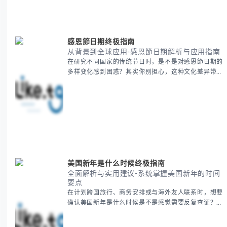
感恩節日期终极指南
从背景到全球应用-感恩節日期解析与应用指南
在研究不同国家的传统节日时，是不是对感恩節日期的
多样变化感到困惑？其实你别担心，这种文化差异带来
的疑问是完全正常的。 本期我们将为你系统梳理感恩
節的历史由来、不同国家地区的日期差异，以及日期背
后的文化意义。帮助你清晰掌握这个重要节日的各方面
知识。 无论你是文化研究者、国际商务人士还是单纯
对节日感兴趣，本文将从基础到应用为你全面解析。主
要内容包括： - 感恩節历史起源与背景
美国新年是什么时候终极指南
全面解析与实用建议-系统掌握美国新年的时间
要点
在计划跨国旅行、商务安排或与海外友人联系时，想要
确认美国新年是什么时候是不是感觉需要反复查证？其
实你别担心，这种时区和文化差异带来的困惑很多人都
会遇到。 本期我们将为你全面解析美国新年的时间系