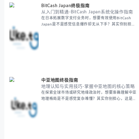
BitCash Japan终极指南
从入门到精通-BitCash Japan系统化操作指南
在日本拓展数字支付业务时，想要有效使用BitCash
Japan是不是感觉信息爆炸却无从下手？其实你别担
心，这种困扰很多企业都经历过。 本期我们将为你梳
理清晰思路，提供一套经过实战检验的BitCash Japan
运营方法论，帮助你少走弯路，更快实现业务增长。
无论你是新手起步还是寻求突破，我们将从基础要点到
进阶策略，系统性地为你拆解。主要内容包括： -
BitCash
中亚地图终极指南
地理认知与实用技巧-掌握中亚地图的核心策略
在探索全球市场或研究地缘政治时，想要准确理解中亚
地理格局是不是感觉复杂难懂？其实你别担心，这是很
多人都会遇到的挑战。 本期我们将为你系统梳理中亚
地理知识，提供一套实用的地图工具使用技巧，帮助你
快速建立空间认知框架。 无论你是商务人士、学者还
是旅行爱好者，我们将从基础地理要素到进阶应用技
巧，全方位为你解析。主要内容包括： - 中亚五国核心
地理特征速览 -