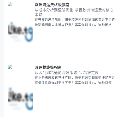
欧洲海运费终极指南
从成本分析到运输优化-掌握欧洲海运费的核心
策略
在开展跨境贸易时，想要精准控制欧洲海运费是不是感
觉影响因素太多难以把握？其实你别担心，这种困惑很
多外贸从业者都经历过。 本期我们将为你系统解析欧
洲海运费的组成要素，提供一套经过市场验证的降本增
效方法论，帮助你优化供应链成本结构。 无论你是初
次接触海运还是希望提升成本效益，我们将从基础概念
到实操技巧进行全面拆解。主要内容包括： - 欧洲海运
费的五大核心构成要素 -
派速捷终极指南
从入门到精通的高效策略-1. 精准定位
在业务拓展和运营推广时，想要有效实现派速捷是不是
感觉信息爆炸却无从下手？其实你别担心，这种瓶颈阶
段是绝大多数团队都经历过的。 本期我们将为你梳理
清晰思路，提供一套经过实战检验的派速捷方法论，帮
助你少走弯路，更快看到增长效果。 无论你是新手起
步还是寻求突破，我们将从基础要点到进阶策略，系统
性地为你拆解。主要内容包括： - 目标市场与用户画像
精准定义 -