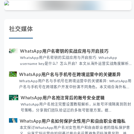
社交媒体
WhatsApp用户名密钥的实战应用与开启技巧
WhatsApp用户名密钥的实战应用与开启技巧: WhatsApp
username key是什么？怎么开启？本文从海外运营实战角度解析
WhatsApp用户名密钥的核心价值、开启步骤及常见误区，帮助跨
WhatsApp用户名与手机号在跨境运营中的关键差异
境团队高效触达目标客户。
WhatsApp用户名与手机号在跨境运营中的关键差异: WhatsApp用
户名与手机号在跨境客户开发中扮演不同角色。本文结合海外私域
运营实战经验，解析两者在触达效率、账号安全及客户管理中的实
WhatsApp用户名抢注背后的账号安全逻辑
际差异，帮助团队优化WhatsApp营销策略。
WhatsApp用户名抢注完整设置教程解析，从账号环境隔离到防封
号策略，分享我们团队验证过的多账号管理方案。据
DataReportal 2026趋势报告显示，跨境私域运营中账号矩阵稳定
WhatsApp用户名如何保护女性用户和自由职业者隐私
性直接影响转化率。
本文探讨WhatsApp用户名对女性用户和自由职业者的隐私保护意
义，分享实际运营中如何通过用户名设置避免号码泄露风险，并提