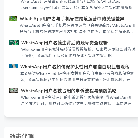
WhatsApp用户名密钥的实战应用与开启技巧: WhatsApp
username key是什么？怎么开启？本文从海外运营实战角度解析
WhatsApp用户名密钥的核心价值、开启步骤及常见误区，帮助跨
WhatsApp用户名与手机号在跨境运营中的关键差异
境团队高效触达目标客户。
WhatsApp用户名与手机号在跨境运营中的关键差异: WhatsApp用
户名与手机号在跨境客户开发中扮演不同角色。本文结合海外私域
运营实战经验，解析两者在触达效率、账号安全及客户管理中的实
WhatsApp用户名抢注背后的账号安全逻辑
际差异，帮助团队优化WhatsApp营销策略。
WhatsApp用户名抢注完整设置教程解析，从账号环境隔离到防封
号策略，分享我们团队验证过的多账号管理方案。据
DataReportal 2026趋势报告显示，跨境私域运营中账号矩阵稳定
WhatsApp用户名如何保护女性用户和自由职业者隐私
性直接影响转化率。
本文探讨WhatsApp用户名对女性用户和自由职业者的隐私保护意
义，分享实际运营中如何通过用户名设置避免号码泄露风险，并提
供3种安全使用方案。据DataReportal 2026报告显示，隐私保护
WhatsApp用户名被占用的申诉流程与预防策略
已成为全球数字沟通的首要考量。
WhatsApp用户名被占用的申诉流程与预防策略: 当WhatsApp用
户名被占用时，用户可以通过官方申诉渠道尝试恢复。本文详细解
析申诉步骤、预防措施及常见问题，帮助用户有效管理WhatsApp
账号安全。
动态代理