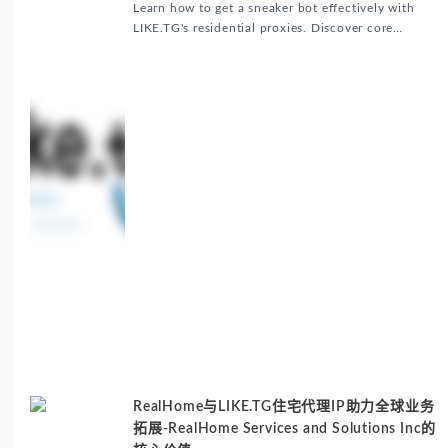
Matters
Learn how to get a sneaker bot effectively with
LIKE.TG's residential proxies. Discover core
benefits, use cases, and solutions for global
sneaker copping.
RealHome与LIKE.TG住宅代理IP助力全球业务
拓展-RealHome Services and Solutions Inc的