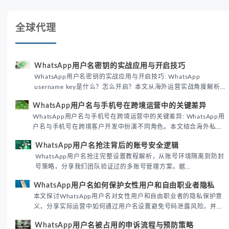
全球代理
WhatsApp用户名密钥的实战应用与开启技巧
WhatsApp用户名密钥的实战应用与开启技巧: WhatsApp
username key是什么？怎么开启？本文从海外运营实战角度解析
WhatsApp用户名密钥的核心价值、开启步骤及常见误区，帮助跨
WhatsApp用户名与手机号在跨境运营中的关键差异
境团队高效触达目标客户。
WhatsApp用户名与手机号在跨境运营中的关键差异: WhatsApp用
户名与手机号在跨境客户开发中扮演不同角色。本文结合海外私域
运营实战经验，解析两者在触达效率、账号安全及客户管理中的实
WhatsApp用户名抢注背后的账号安全逻辑
际差异，帮助团队优化WhatsApp营销策略。
WhatsApp用户名抢注完整设置教程解析，从账号环境隔离到防封
号策略，分享我们团队验证过的多账号管理方案。据
DataReportal 2026趋势报告显示，跨境私域运营中账号矩阵稳定
WhatsApp用户名如何保护女性用户和自由职业者隐私
性直接影响转化率。
本文探讨WhatsApp用户名对女性用户和自由职业者的隐私保护意
义，分享实际运营中如何通过用户名设置避免号码泄露风险，并提
供3种安全使用方案。据DataReportal 2026报告显示，隐私保护
WhatsApp用户名被占用的申诉流程与预防策略
已成为全球数字沟通的首要考量。