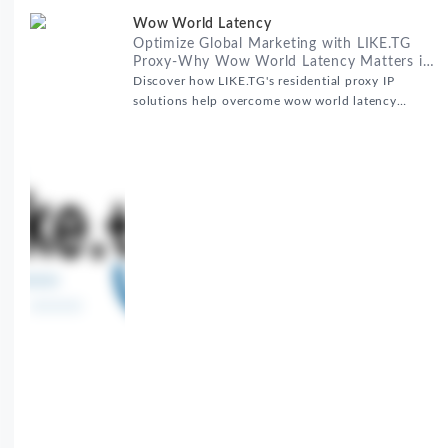
Wow World Latency
Optimize Global Marketing with LIKE.TG
Proxy-Why Wow World Latency Matters in
Global Marketing
Discover how LIKE.TG's residential proxy IP
solutions help overcome wow world latency
challenges in global marketing campaigns with
35M+ clean IPs.