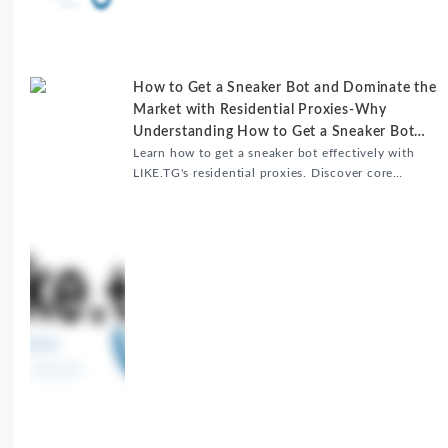
并分享账号安全防护与实战优化建议，助力跨境团队提
升内容发布效率。
How to Get a Sneaker Bot and Dominate the
Market with Residential Proxies-Why
Understanding How to Get a Sneaker Bot
Matters
Learn how to get a sneaker bot effectively with
LIKE.TG's residential proxies. Discover core
benefits, use cases, and solutions for global
sneaker copping.