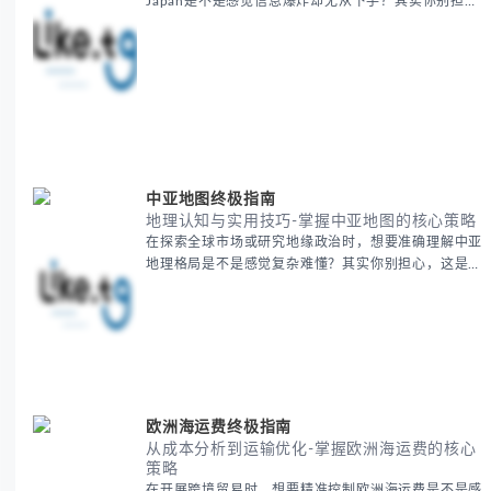
Japan是不是感觉信息爆炸却无从下手？其实你别担
心，这种困扰很多企业都经历过。 本期我们将为你梳
理清晰思路，提供一套经过实战检验的BitCash Japan
运营方法论，帮助你少走弯路，更快实现业务增长。
无论你是新手起步还是寻求突破，我们将从基础要点到
进阶策略，系统性地为你拆解。主要内容包括： -
BitCash
中亚地图终极指南
地理认知与实用技巧-掌握中亚地图的核心策略
在探索全球市场或研究地缘政治时，想要准确理解中亚
地理格局是不是感觉复杂难懂？其实你别担心，这是很
多人都会遇到的挑战。 本期我们将为你系统梳理中亚
地理知识，提供一套实用的地图工具使用技巧，帮助你
快速建立空间认知框架。 无论你是商务人士、学者还
是旅行爱好者，我们将从基础地理要素到进阶应用技
巧，全方位为你解析。主要内容包括： - 中亚五国核心
地理特征速览 -
欧洲海运费终极指南
从成本分析到运输优化-掌握欧洲海运费的核心
策略
在开展跨境贸易时，想要精准控制欧洲海运费是不是感