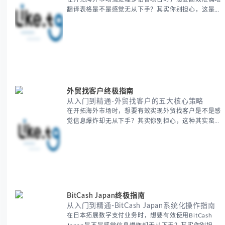
翻译表格是不是感觉无从下手？其实你别担心，这是许
多国际业务拓展者都会遇到的挑战。 本期我们将为你
提供一套经过实战检验的翻译表格方法论，帮助你突破
语言障碍，提升工作效率。 无论你是初次接触还是寻
求优化，我们将系统性地为你拆解关键步骤。主要内容
包括： - 翻译表格前的准备工作 - 核心翻译方法与工具
选择 -
外贸找客户终极指南
从入门到精通-外贸找客户的五大核心策略
在开拓海外市场时，想要有效实现外贸找客户是不是感
觉信息爆炸却无从下手？其实你别担心，这种其实蛮多
人经历过的。 本期我们将为你梳理清晰思路，提供一
套经过实战检验的外贸找客户方法论，帮助你少走弯
路，更快看到效果。 无论你是新手起步还是寻求突
破，我们将从基础要点到进阶策略，系统性地为你拆
解。主要内容包括： - 精准定位目标客户群体 - 高效利
用B2B平台和搜索引擎
BitCash Japan终极指南
从入门到精通-BitCash Japan系统化操作指南
在日本拓展数字支付业务时，想要有效使用BitCash