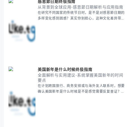
感恩節日期终极指南
从背景到全球应用-感恩節日期解析与应用指南
在研究不同国家的传统节日时，是不是对感恩節日期的
多样变化感到困惑？其实你别担心，这种文化差异带来
的疑问是完全正常的。 本期我们将为你系统梳理感恩
節的历史由来、不同国家地区的日期差异，以及日期背
后的文化意义。帮助你清晰掌握这个重要节日的各方面
知识。 无论你是文化研究者、国际商务人士还是单纯
对节日感兴趣，本文将从基础到应用为你全面解析。主
要内容包括： - 感恩節历史起源与背景
美国新年是什么时候终极指南
全面解析与实用建议-系统掌握美国新年的时间
要点
在计划跨国旅行、商务安排或与海外友人联系时，想要
确认美国新年是什么时候是不是感觉需要反复查证？其
实你别担心，这种时区和文化差异带来的困惑很多人都
会遇到。 本期我们将为你全面解析美国新年的时间系
统，并提供跨时区协调的实用技巧，帮助你准确掌握日
期、避开错误认知。 无论你是安排国际会议还是准备
新年祝福，我们将从基础概念到特殊情况应对，系统性
地为你拆解。主要内容包括： -