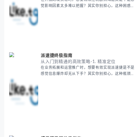
觉影响因素太多难以把握？其实你别担心，这种困惑很
多外贸从业者都经历过。 本期我们将为你系统解析欧
洲海运费的组成要素，提供一套经过市场验证的降本增
效方法论，帮助你优化供应链成本结构。 无论你是初
次接触海运还是希望提升成本效益，我们将从基础概念
到实操技巧进行全面拆解。主要内容包括： - 欧洲海运
费的五大核心构成要素 -
派速捷终极指南
从入门到精通的高效策略-1. 精准定位
在业务拓展和运营推广时，想要有效实现派速捷是不是
感觉信息爆炸却无从下手？其实你别担心，这种瓶颈阶
段是绝大多数团队都经历过的。 本期我们将为你梳理
清晰思路，提供一套经过实战检验的派速捷方法论，帮
助你少走弯路，更快看到增长效果。 无论你是新手起
步还是寻求突破，我们将从基础要点到进阶策略，系统
性地为你拆解。主要内容包括： - 目标市场与用户画像
精准定义 -