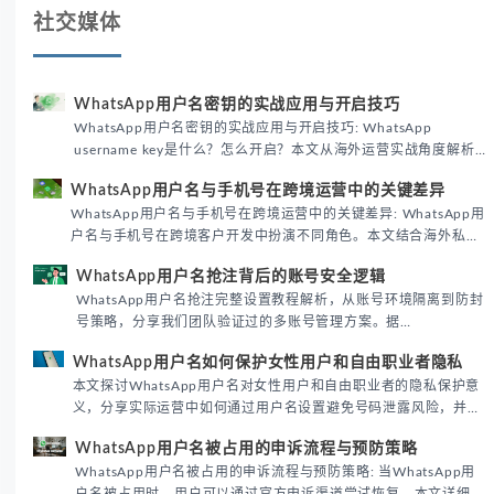
社交媒体
WhatsApp用户名密钥的实战应用与开启技巧
WhatsApp用户名密钥的实战应用与开启技巧: WhatsApp
username key是什么？怎么开启？本文从海外运营实战角度解析
WhatsApp用户名密钥的核心价值、开启步骤及常见误区，帮助跨
WhatsApp用户名与手机号在跨境运营中的关键差异
境团队高效触达目标客户。
WhatsApp用户名与手机号在跨境运营中的关键差异: WhatsApp用
户名与手机号在跨境客户开发中扮演不同角色。本文结合海外私域
运营实战经验，解析两者在触达效率、账号安全及客户管理中的实
WhatsApp用户名抢注背后的账号安全逻辑
际差异，帮助团队优化WhatsApp营销策略。
WhatsApp用户名抢注完整设置教程解析，从账号环境隔离到防封
号策略，分享我们团队验证过的多账号管理方案。据
DataReportal 2026趋势报告显示，跨境私域运营中账号矩阵稳定
WhatsApp用户名如何保护女性用户和自由职业者隐私
性直接影响转化率。
本文探讨WhatsApp用户名对女性用户和自由职业者的隐私保护意
义，分享实际运营中如何通过用户名设置避免号码泄露风险，并提
供3种安全使用方案。据DataReportal 2026报告显示，隐私保护
WhatsApp用户名被占用的申诉流程与预防策略
已成为全球数字沟通的首要考量。
WhatsApp用户名被占用的申诉流程与预防策略: 当WhatsApp用