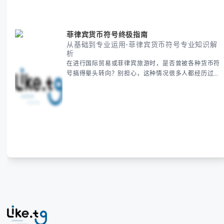
菲律宾货币符号终极指南
从基础到专业运用-菲律宾货币符号专业知识解
析
在进行国际贸易或菲律宾旅游时，是否曾被各种货币符
号搞得晕头转向？别担心，这种情况很多人都经历过。
本指南将为你全面解析菲律宾货币符号的规范用法、输
入技巧和常见应用场景，帮助你避免金融交流中的尴尬
错误。 无论你是商务人士、旅行者还是对菲律宾文化
感兴趣的学习者，我们都会系统性地为你讲解： - 菲律
宾比索的标准符号与书写规范 - 在不同设备上输入₱符
号的实用方法 -