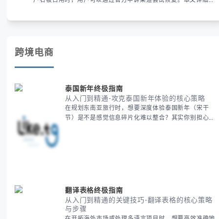
户名被占用时，用户可以通过官方申诉渠道尝试恢复。本文详细解
析申诉步骤、预防措施及常见问题，帮助用户有效管理WhatsApp
账号安全。
跨境电商
泰国新年终极指南
从入门到精通-攻克泰国新年体验的核心策略
在规划东南亚旅行时，想要深度体验泰国新年（宋干
节）是不是感觉信息碎片化难以整合？其实你别担心，
这种情况很多旅行者都经历过。 本期我们将为你系统
梳理泰国新年文化精髓，提供一套完整的人文体验策
略，帮助你避开游客陷阱，获得原汁原味的节庆体验。
无论你是首次参与还是寻求深度玩法，我们将从基础认
知到高阶玩法全方位为你解析。主要内容包括： - 泰国
新年核心文化解读 -
翻译表格终极指南
从入门到精通的关键技巧-翻译表格的核心策略
与步骤
在开拓海外市场或处理多语言项目时，想要高效准确地