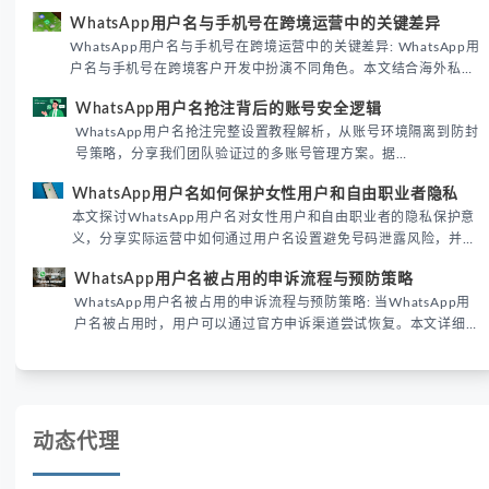
WhatsApp用户名密钥的核心价值、开启步骤及常见误区，帮助跨
WhatsApp用户名与手机号在跨境运营中的关键差异
境团队高效触达目标客户。
WhatsApp用户名与手机号在跨境运营中的关键差异: WhatsApp用
户名与手机号在跨境客户开发中扮演不同角色。本文结合海外私域
运营实战经验，解析两者在触达效率、账号安全及客户管理中的实
WhatsApp用户名抢注背后的账号安全逻辑
际差异，帮助团队优化WhatsApp营销策略。
WhatsApp用户名抢注完整设置教程解析，从账号环境隔离到防封
号策略，分享我们团队验证过的多账号管理方案。据
DataReportal 2026趋势报告显示，跨境私域运营中账号矩阵稳定
WhatsApp用户名如何保护女性用户和自由职业者隐私
性直接影响转化率。
本文探讨WhatsApp用户名对女性用户和自由职业者的隐私保护意
义，分享实际运营中如何通过用户名设置避免号码泄露风险，并提
供3种安全使用方案。据DataReportal 2026报告显示，隐私保护
WhatsApp用户名被占用的申诉流程与预防策略
已成为全球数字沟通的首要考量。
WhatsApp用户名被占用的申诉流程与预防策略: 当WhatsApp用
户名被占用时，用户可以通过官方申诉渠道尝试恢复。本文详细解
析申诉步骤、预防措施及常见问题，帮助用户有效管理WhatsApp
账号安全。
动态代理