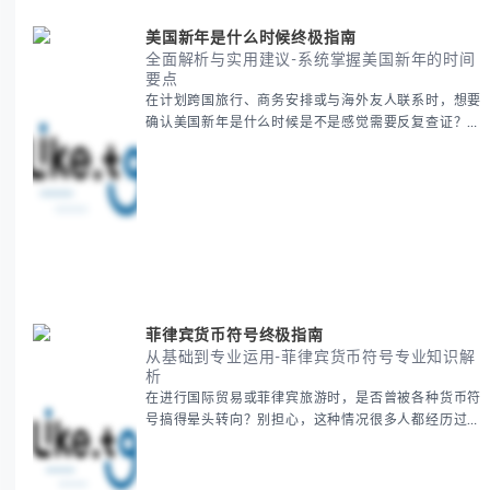
美国新年是什么时候终极指南
全面解析与实用建议-系统掌握美国新年的时间
要点
在计划跨国旅行、商务安排或与海外友人联系时，想要
确认美国新年是什么时候是不是感觉需要反复查证？其
实你别担心，这种时区和文化差异带来的困惑很多人都
会遇到。 本期我们将为你全面解析美国新年的时间系
统，并提供跨时区协调的实用技巧，帮助你准确掌握日
期、避开错误认知。 无论你是安排国际会议还是准备
新年祝福，我们将从基础概念到特殊情况应对，系统性
地为你拆解。主要内容包括： -
菲律宾货币符号终极指南
从基础到专业运用-菲律宾货币符号专业知识解
析
在进行国际贸易或菲律宾旅游时，是否曾被各种货币符
号搞得晕头转向？别担心，这种情况很多人都经历过。
本指南将为你全面解析菲律宾货币符号的规范用法、输
入技巧和常见应用场景，帮助你避免金融交流中的尴尬
错误。 无论你是商务人士、旅行者还是对菲律宾文化