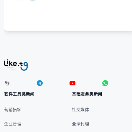
感兴趣的学习者，我们都会系统性地为你讲解： - 菲律
宾比索的标准符号与书写规范 - 在不同设备上输入₱符
号的实用方法 -
软件工具类新闻
基础服务类新闻
营销拓客
社交媒体
企业管理
全球代理