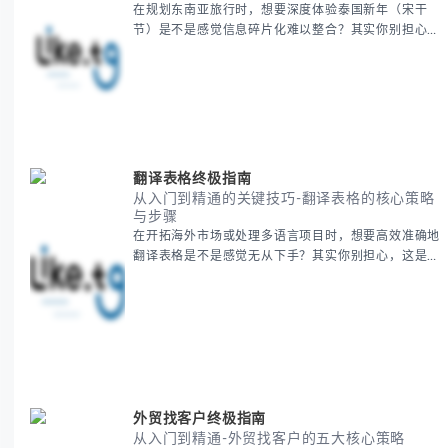
在规划东南亚旅行时，想要深度体验泰国新年（宋干
节）是不是感觉信息碎片化难以整合？其实你别担心，
这种情况很多旅行者都经历过。 本期我们将为你系统
梳理泰国新年文化精髓，提供一套完整的人文体验策
略，帮助你避开游客陷阱，获得原汁原味的节庆体验。
无论你是首次参与还是寻求深度玩法，我们将从基础认
知到高阶玩法全方位为你解析。主要内容包括： - 泰国
新年核心文化解读 -
翻译表格终极指南
从入门到精通的关键技巧-翻译表格的核心策略
与步骤
在开拓海外市场或处理多语言项目时，想要高效准确地
翻译表格是不是感觉无从下手？其实你别担心，这是许
多国际业务拓展者都会遇到的挑战。 本期我们将为你
提供一套经过实战检验的翻译表格方法论，帮助你突破
语言障碍，提升工作效率。 无论你是初次接触还是寻
求优化，我们将系统性地为你拆解关键步骤。主要内容
包括： - 翻译表格前的准备工作 - 核心翻译方法与工具
选择 -
外贸找客户终极指南
从入门到精通-外贸找客户的五大核心策略