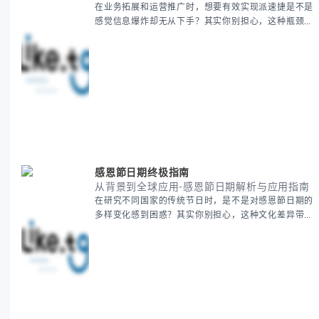
在业务拓展和运营推广时，想要有效实现派速捷是不是
感觉信息爆炸却无从下手？其实你别担心，这种瓶颈阶
段是绝大多数团队都经历过的。 本期我们将为你梳理
清晰思路，提供一套经过实战检验的派速捷方法论，帮
助你少走弯路，更快看到增长效果。 无论你是新手起
步还是寻求突破，我们将从基础要点到进阶策略，系统
性地为你拆解。主要内容包括： - 目标市场与用户画像
精准定义 -
感恩節日期终极指南
从背景到全球应用-感恩節日期解析与应用指南
在研究不同国家的传统节日时，是不是对感恩節日期的
多样变化感到困惑？其实你别担心，这种文化差异带来
的疑问是完全正常的。 本期我们将为你系统梳理感恩
節的历史由来、不同国家地区的日期差异，以及日期背
后的文化意义。帮助你清晰掌握这个重要节日的各方面
知识。 无论你是文化研究者、国际商务人士还是单纯
对节日感兴趣，本文将从基础到应用为你全面解析。主
要内容包括： - 感恩節历史起源与背景