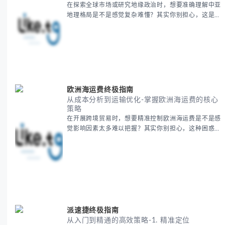
在探索全球市场或研究地缘政治时，想要准确理解中亚
地理格局是不是感觉复杂难懂？其实你别担心，这是很
多人都会遇到的挑战。 本期我们将为你系统梳理中亚
地理知识，提供一套实用的地图工具使用技巧，帮助你
快速建立空间认知框架。 无论你是商务人士、学者还
是旅行爱好者，我们将从基础地理要素到进阶应用技
巧，全方位为你解析。主要内容包括： - 中亚五国核心
地理特征速览 -
欧洲海运费终极指南
从成本分析到运输优化-掌握欧洲海运费的核心
策略
在开展跨境贸易时，想要精准控制欧洲海运费是不是感
觉影响因素太多难以把握？其实你别担心，这种困惑很
多外贸从业者都经历过。 本期我们将为你系统解析欧
洲海运费的组成要素，提供一套经过市场验证的降本增
效方法论，帮助你优化供应链成本结构。 无论你是初
次接触海运还是希望提升成本效益，我们将从基础概念
到实操技巧进行全面拆解。主要内容包括： - 欧洲海运
费的五大核心构成要素 -
派速捷终极指南
从入门到精通的高效策略-1. 精准定位