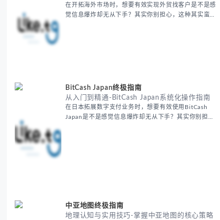
在开拓海外市场时，想要有效实现外贸找客户是不是感
觉信息爆炸却无从下手？其实你别担心，这种其实蛮多
人经历过的。 本期我们将为你梳理清晰思路，提供一
套经过实战检验的外贸找客户方法论，帮助你少走弯
路，更快看到效果。 无论你是新手起步还是寻求突
破，我们将从基础要点到进阶策略，系统性地为你拆
解。主要内容包括： - 精准定位目标客户群体 - 高效利
用B2B平台和搜索引擎
BitCash Japan终极指南
从入门到精通-BitCash Japan系统化操作指南
在日本拓展数字支付业务时，想要有效使用BitCash
Japan是不是感觉信息爆炸却无从下手？其实你别担
心，这种困扰很多企业都经历过。 本期我们将为你梳
理清晰思路，提供一套经过实战检验的BitCash Japan
运营方法论，帮助你少走弯路，更快实现业务增长。
无论你是新手起步还是寻求突破，我们将从基础要点到
进阶策略，系统性地为你拆解。主要内容包括： -
BitCash
中亚地图终极指南
地理认知与实用技巧-掌握中亚地图的核心策略