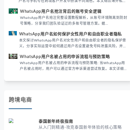
户名与手机号在跨境客户开发中扮演不同角色。本文结合海外私域
运营实战经验，解析两者在触达效率、账号安全及客户管理中的实
WhatsApp用户名抢注背后的账号安全逻辑
际差异，帮助团队优化WhatsApp营销策略。
WhatsApp用户名抢注完整设置教程解析，从账号环境隔离到防封
号策略，分享我们团队验证过的多账号管理方案。据
DataReportal 2026趋势报告显示，跨境私域运营中账号矩阵稳定
WhatsApp用户名如何保护女性用户和自由职业者隐私
性直接影响转化率。
本文探讨WhatsApp用户名对女性用户和自由职业者的隐私保护意
义，分享实际运营中如何通过用户名设置避免号码泄露风险，并提
供3种安全使用方案。据DataReportal 2026报告显示，隐私保护
WhatsApp用户名被占用的申诉流程与预防策略
已成为全球数字沟通的首要考量。
WhatsApp用户名被占用的申诉流程与预防策略: 当WhatsApp用
户名被占用时，用户可以通过官方申诉渠道尝试恢复。本文详细解
析申诉步骤、预防措施及常见问题，帮助用户有效管理WhatsApp
账号安全。
跨境电商
泰国新年终极指南
从入门到精通-攻克泰国新年体验的核心策略