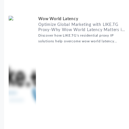
Wow World Latency
Optimize Global Marketing with LIKE.TG
Proxy-Why Wow World Latency Matters in
Global Marketing
Discover how LIKE.TG's residential proxy IP
solutions help overcome wow world latency
challenges in global marketing campaigns with
35M+ clean IPs.