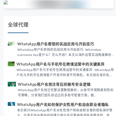
全球代理
WhatsApp用户名密钥的实战应用与开启技巧
WhatsApp用户名密钥的实战应用与开启技巧: WhatsApp
username key是什么？怎么开启？本文从海外运营实战角度解析
WhatsApp用户名密钥的核心价值、开启步骤及常见误区，帮助跨
WhatsApp用户名与手机号在跨境运营中的关键差异
境团队高效触达目标客户。
WhatsApp用户名与手机号在跨境运营中的关键差异: WhatsApp用
户名与手机号在跨境客户开发中扮演不同角色。本文结合海外私域
运营实战经验，解析两者在触达效率、账号安全及客户管理中的实
WhatsApp用户名抢注背后的账号安全逻辑
际差异，帮助团队优化WhatsApp营销策略。
WhatsApp用户名抢注完整设置教程解析，从账号环境隔离到防封
号策略，分享我们团队验证过的多账号管理方案。据
DataReportal 2026趋势报告显示，跨境私域运营中账号矩阵稳定
WhatsApp用户名如何保护女性用户和自由职业者隐私
性直接影响转化率。
本文探讨WhatsApp用户名对女性用户和自由职业者的隐私保护意
义，分享实际运营中如何通过用户名设置避免号码泄露风险，并提