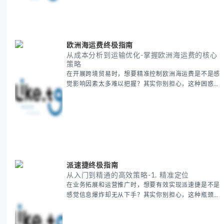
快速建立空间认知框架。 无论你是商务人士、学者还
是旅行爱好者，我们将从基础地理要素到进阶应用技
巧，全方位为你解析。主要内容包括： - 中亚五国核心
地理特征速览 -
欧洲海运费终极指南
从成本分析到运输优化-掌握欧洲海运费的核心
策略
在开展跨境贸易时，想要精准控制欧洲海运费是不是感
觉影响因素太多难以把握？其实你别担心，这种困惑很
多外贸从业者都经历过。 本期我们将为你系统解析欧
洲海运费的组成要素，提供一套经过市场验证的降本增
效方法论，帮助你优化供应链成本结构。 无论你是初
次接触海运还是希望提升成本效益，我们将从基础概念
到实操技巧进行全面拆解。主要内容包括： - 欧洲海运
费的五大核心构成要素 -
派速捷终极指南
从入门到精通的高效策略-1. 精准定位
在业务拓展和运营推广时，想要有效实现派速捷是不是
感觉信息爆炸却无从下手？其实你别担心，这种瓶颈阶
段是绝大多数团队都经历过的。 本期我们将为你梳理
清晰思路，提供一套经过实战检验的派速捷方法论，帮