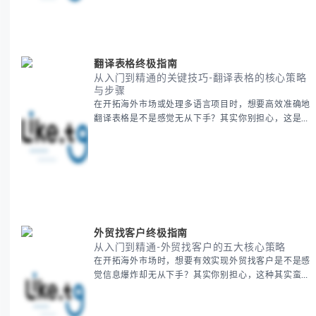
略，帮助你避开游客陷阱，获得原汁原味的节庆体验。
无论你是首次参与还是寻求深度玩法，我们将从基础认
知到高阶玩法全方位为你解析。主要内容包括： - 泰国
新年核心文化解读 -
翻译表格终极指南
从入门到精通的关键技巧-翻译表格的核心策略
与步骤
在开拓海外市场或处理多语言项目时，想要高效准确地
翻译表格是不是感觉无从下手？其实你别担心，这是许
多国际业务拓展者都会遇到的挑战。 本期我们将为你
提供一套经过实战检验的翻译表格方法论，帮助你突破
语言障碍，提升工作效率。 无论你是初次接触还是寻
求优化，我们将系统性地为你拆解关键步骤。主要内容
包括： - 翻译表格前的准备工作 - 核心翻译方法与工具
选择 -
外贸找客户终极指南
从入门到精通-外贸找客户的五大核心策略
在开拓海外市场时，想要有效实现外贸找客户是不是感
觉信息爆炸却无从下手？其实你别担心，这种其实蛮多
人经历过的。 本期我们将为你梳理清晰思路，提供一
套经过实战检验的外贸找客户方法论，帮助你少走弯