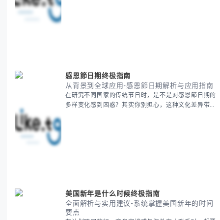
助你少走弯路，更快看到增长效果。 无论你是新手起
步还是寻求突破，我们将从基础要点到进阶策略，系统
性地为你拆解。主要内容包括： - 目标市场与用户画像
精准定义 -
感恩節日期终极指南
从背景到全球应用-感恩節日期解析与应用指南
在研究不同国家的传统节日时，是不是对感恩節日期的
多样变化感到困惑？其实你别担心，这种文化差异带来
的疑问是完全正常的。 本期我们将为你系统梳理感恩
節的历史由来、不同国家地区的日期差异，以及日期背
后的文化意义。帮助你清晰掌握这个重要节日的各方面
知识。 无论你是文化研究者、国际商务人士还是单纯
对节日感兴趣，本文将从基础到应用为你全面解析。主
要内容包括： - 感恩節历史起源与背景
美国新年是什么时候终极指南
全面解析与实用建议-系统掌握美国新年的时间
要点