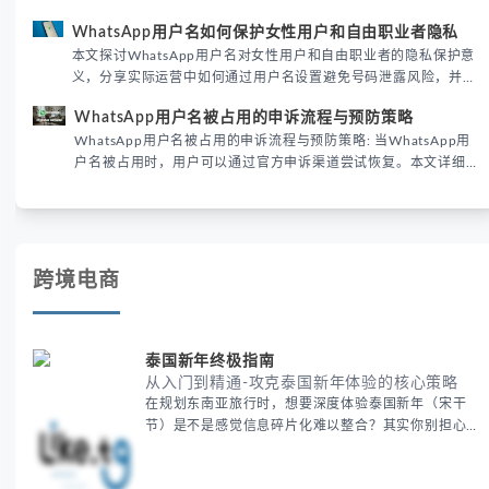
DataReportal 2026趋势报告显示，跨境私域运营中账号矩阵稳定
WhatsApp用户名如何保护女性用户和自由职业者隐私
性直接影响转化率。
本文探讨WhatsApp用户名对女性用户和自由职业者的隐私保护意
义，分享实际运营中如何通过用户名设置避免号码泄露风险，并提
供3种安全使用方案。据DataReportal 2026报告显示，隐私保护
WhatsApp用户名被占用的申诉流程与预防策略
已成为全球数字沟通的首要考量。
WhatsApp用户名被占用的申诉流程与预防策略: 当WhatsApp用
户名被占用时，用户可以通过官方申诉渠道尝试恢复。本文详细解
析申诉步骤、预防措施及常见问题，帮助用户有效管理WhatsApp
账号安全。
跨境电商
泰国新年终极指南
从入门到精通-攻克泰国新年体验的核心策略
在规划东南亚旅行时，想要深度体验泰国新年（宋干
节）是不是感觉信息碎片化难以整合？其实你别担心，
这种情况很多旅行者都经历过。 本期我们将为你系统
梳理泰国新年文化精髓，提供一套完整的人文体验策