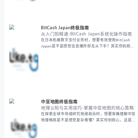
路，更快看到效果。 无论你是新手起步还是寻求突
破，我们将从基础要点到进阶策略，系统性地为你拆
解。主要内容包括： - 精准定位目标客户群体 - 高效利
用B2B平台和搜索引擎
BitCash Japan终极指南
从入门到精通-BitCash Japan系统化操作指南
在日本拓展数字支付业务时，想要有效使用BitCash
Japan是不是感觉信息爆炸却无从下手？其实你别担
心，这种困扰很多企业都经历过。 本期我们将为你梳
理清晰思路，提供一套经过实战检验的BitCash Japan
运营方法论，帮助你少走弯路，更快实现业务增长。
无论你是新手起步还是寻求突破，我们将从基础要点到
进阶策略，系统性地为你拆解。主要内容包括： -
BitCash
中亚地图终极指南
地理认知与实用技巧-掌握中亚地图的核心策略
在探索全球市场或研究地缘政治时，想要准确理解中亚
地理格局是不是感觉复杂难懂？其实你别担心，这是很
多人都会遇到的挑战。 本期我们将为你系统梳理中亚
地理知识，提供一套实用的地图工具使用技巧，帮助你