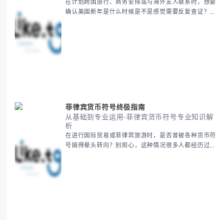
在计划跨国旅行、商务安排或与海外友人联系时，想要
确认美国新年是什么时候是不是感觉需要反复查证？其
实你别担心，这种时区和文化差异带来的困惑很多人都
会遇到。 本期我们将为你全面解析美国新年的时间系
统，并提供跨时区协调的实用技巧，帮助你准确掌握日
期、避开错误认知。 无论你是安排国际会议还是准备
新年祝福，我们将从基础概念到特殊情况应对，系统性
地为你拆解。主要内容包括： -
菲律宾货币符号终极指南
从基础到专业运用-菲律宾货币符号专业知识解
析
在进行国际贸易或菲律宾旅游时，是否曾被各种货币符
号搞得晕头转向？别担心，这种情况很多人都经历过。
本指南将为你全面解析菲律宾货币符号的规范用法、输
入技巧和常见应用场景，帮助你避免金融交流中的尴尬
错误。 无论你是商务人士、旅行者还是对菲律宾文化
感兴趣的学习者，我们都会系统性地为你讲解： - 菲律
宾比索的标准符号与书写规范 - 在不同设备上输入₱符
号的实用方法 -