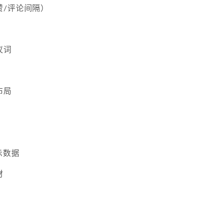
赞/评论间隔）
议词
布局
示数据
材