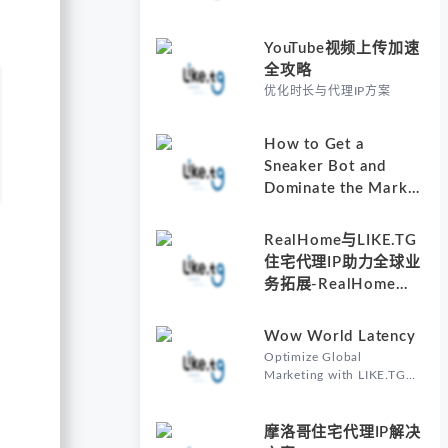
YouTube视频上传加速
全攻略
优化时长与代理IP方案
How to Get a
Sneaker Bot and
Dominate the Market
with Residential
Proxies-Why
RealHome与LIKE.TG
Understanding How
住宅代理IP助力全球业
to Get a Sneaker Bot
务拓展-RealHome
Matters
Services and
Solutions Inc的核心价
Wow World Latency
值
Optimize Global
Marketing with LIKE.TG
Proxy-Why Wow World
Latency Matters in Global
Marketing
摩洛哥住宅代理IP解决