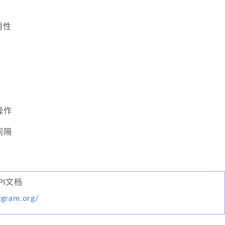
用性
操作
间隔
API文档
legram.org/