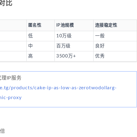
对比
匿名性
IP池规模
连接稳定性
低
10万级
一般
中
百万级
良好
高
3500万+
优秀
代理IP服务
e.tg/products/cake-ip-as-low-as-zerotwodollarg-
mic-proxy
：
3倍