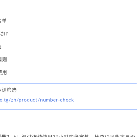
名单
IP
统
规则
使用
码检测筛选
ke.tg/zh/product/number-check