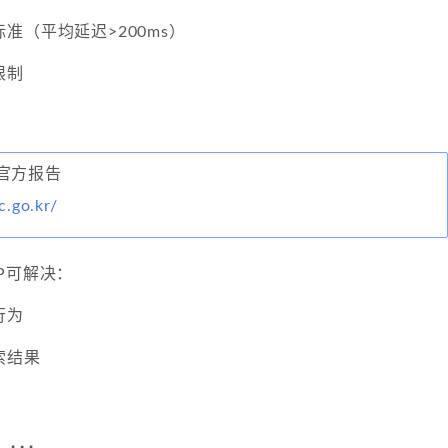
准（平均延迟>200ms）
限制
官方报告
c.go.kr/
P可解决：
行为
索结果