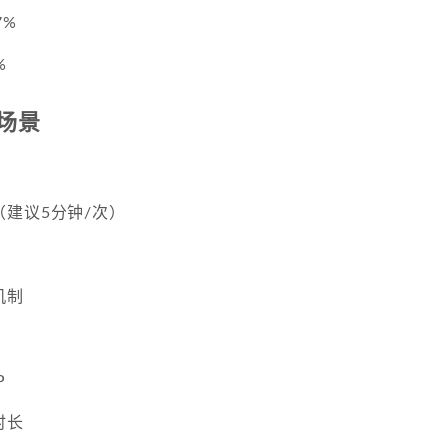
7%
%
场景
建议5分钟/次）
机制
P
时长