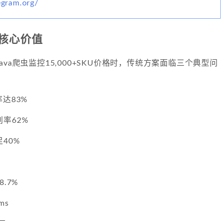
legram.org/
的核心价值
va爬虫监控15,000+SKU价格时，传统方案面临三个典型问
达83%
率62%
40%
：
.7%
ms