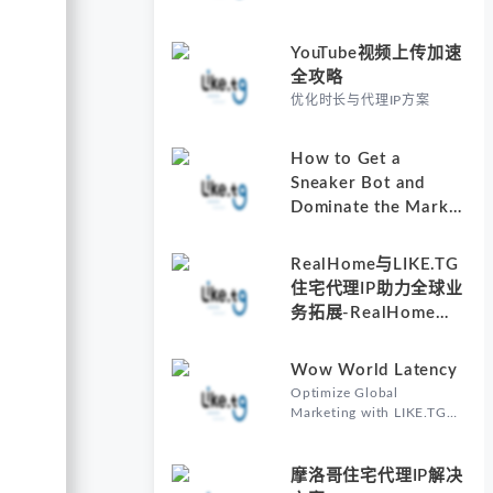
YouTube视频上传加速
全攻略
优化时长与代理IP方案
How to Get a
Sneaker Bot and
Dominate the Market
with Residential
Proxies-Why
RealHome与LIKE.TG
Understanding How
住宅代理IP助力全球业
to Get a Sneaker Bot
务拓展-RealHome
Matters
Services and
Solutions Inc的核心价
Wow World Latency
值
Optimize Global
Marketing with LIKE.TG
Proxy-Why Wow World
Latency Matters in Global
Marketing
摩洛哥住宅代理IP解决