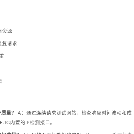
络资源
重复请求
去重
辑
P质量？
A：通过连续请求测试网站，检查响应时间波动和成
E.TG内置的IP检测接口。