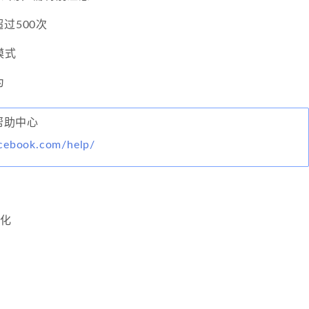
过500次
模式
为
方帮助中心
cebook.com/help/
变化