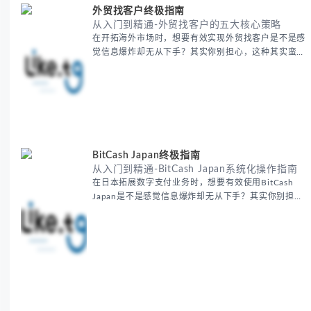
外贸找客户终极指南
从入门到精通-外贸找客户的五大核心策略
在开拓海外市场时，想要有效实现外贸找客户是不是感
觉信息爆炸却无从下手？其实你别担心，这种其实蛮多
人经历过的。 本期我们将为你梳理清晰思路，提供一
套经过实战检验的外贸找客户方法论，帮助你少走弯
路，更快看到效果。 无论你是新手起步还是寻求突
破，我们将从基础要点到进阶策略，系统性地为你拆
解。主要内容包括： - 精准定位目标客户群体 - 高效利
用B2B平台和搜索引擎
BitCash Japan终极指南
从入门到精通-BitCash Japan系统化操作指南
在日本拓展数字支付业务时，想要有效使用BitCash
Japan是不是感觉信息爆炸却无从下手？其实你别担
心，这种困扰很多企业都经历过。 本期我们将为你梳
理清晰思路，提供一套经过实战检验的BitCash Japan
运营方法论，帮助你少走弯路，更快实现业务增长。
无论你是新手起步还是寻求突破，我们将从基础要点到
进阶策略，系统性地为你拆解。主要内容包括： -
BitCash