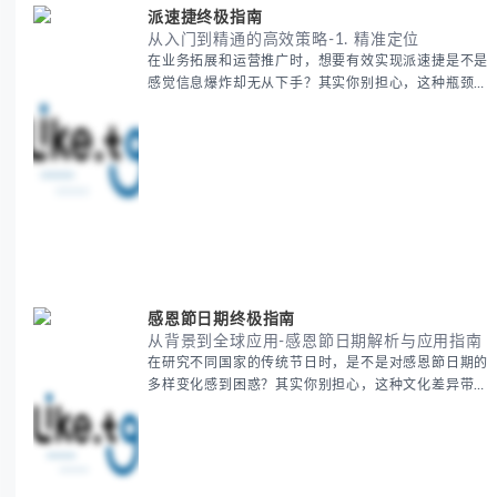
派速捷终极指南
从入门到精通的高效策略-1. 精准定位
在业务拓展和运营推广时，想要有效实现派速捷是不是
感觉信息爆炸却无从下手？其实你别担心，这种瓶颈阶
段是绝大多数团队都经历过的。 本期我们将为你梳理
清晰思路，提供一套经过实战检验的派速捷方法论，帮
助你少走弯路，更快看到增长效果。 无论你是新手起
步还是寻求突破，我们将从基础要点到进阶策略，系统
性地为你拆解。主要内容包括： - 目标市场与用户画像
精准定义 -
感恩節日期终极指南
从背景到全球应用-感恩節日期解析与应用指南
在研究不同国家的传统节日时，是不是对感恩節日期的
多样变化感到困惑？其实你别担心，这种文化差异带来
的疑问是完全正常的。 本期我们将为你系统梳理感恩
節的历史由来、不同国家地区的日期差异，以及日期背
后的文化意义。帮助你清晰掌握这个重要节日的各方面
知识。 无论你是文化研究者、国际商务人士还是单纯
对节日感兴趣，本文将从基础到应用为你全面解析。主