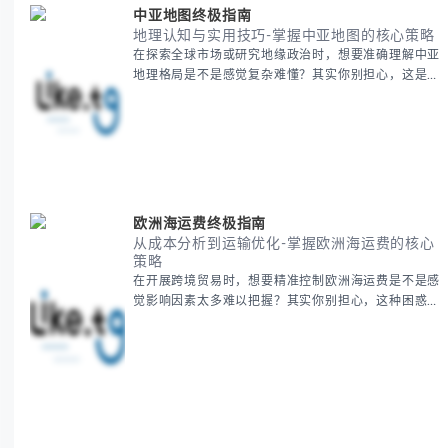
中亚地图终极指南
地理认知与实用技巧-掌握中亚地图的核心策略
在探索全球市场或研究地缘政治时，想要准确理解中亚
地理格局是不是感觉复杂难懂？其实你别担心，这是很
多人都会遇到的挑战。 本期我们将为你系统梳理中亚
地理知识，提供一套实用的地图工具使用技巧，帮助你
快速建立空间认知框架。 无论你是商务人士、学者还
是旅行爱好者，我们将从基础地理要素到进阶应用技
巧，全方位为你解析。主要内容包括： - 中亚五国核心
地理特征速览 -
欧洲海运费终极指南
从成本分析到运输优化-掌握欧洲海运费的核心
策略
在开展跨境贸易时，想要精准控制欧洲海运费是不是感
觉影响因素太多难以把握？其实你别担心，这种困惑很
多外贸从业者都经历过。 本期我们将为你系统解析欧
洲海运费的组成要素，提供一套经过市场验证的降本增
效方法论，帮助你优化供应链成本结构。 无论你是初
次接触海运还是希望提升成本效益，我们将从基础概念
到实操技巧进行全面拆解。主要内容包括： - 欧洲海运
费的五大核心构成要素 -