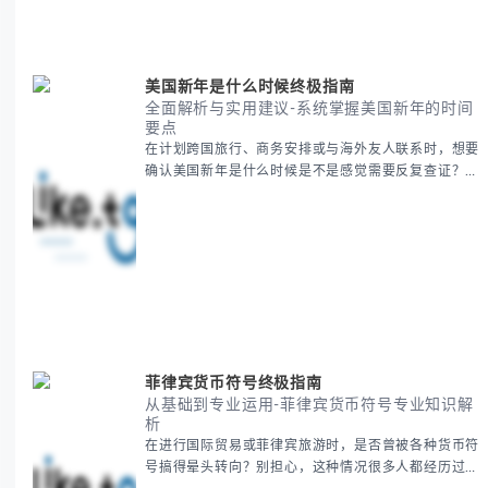
要内容包括： - 感恩節历史起源与背景
美国新年是什么时候终极指南
全面解析与实用建议-系统掌握美国新年的时间
要点
在计划跨国旅行、商务安排或与海外友人联系时，想要
确认美国新年是什么时候是不是感觉需要反复查证？其
实你别担心，这种时区和文化差异带来的困惑很多人都
会遇到。 本期我们将为你全面解析美国新年的时间系
统，并提供跨时区协调的实用技巧，帮助你准确掌握日
期、避开错误认知。 无论你是安排国际会议还是准备
新年祝福，我们将从基础概念到特殊情况应对，系统性
地为你拆解。主要内容包括： -
菲律宾货币符号终极指南
从基础到专业运用-菲律宾货币符号专业知识解
析
在进行国际贸易或菲律宾旅游时，是否曾被各种货币符
号搞得晕头转向？别担心，这种情况很多人都经历过。