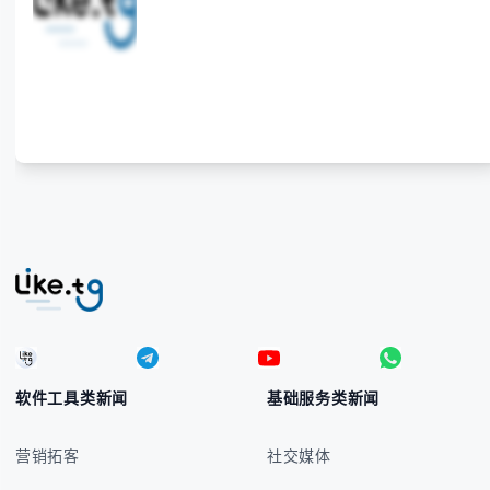
本指南将为你全面解析菲律宾货币符号的规范用法、输
入技巧和常见应用场景，帮助你避免金融交流中的尴尬
错误。 无论你是商务人士、旅行者还是对菲律宾文化
感兴趣的学习者，我们都会系统性地为你讲解： - 菲律
宾比索的标准符号与书写规范 - 在不同设备上输入₱符
号的实用方法 -
软件工具类新闻
基础服务类新闻
营销拓客
社交媒体