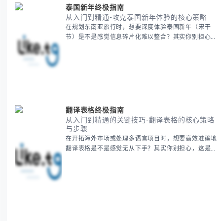
泰国新年终极指南
从入门到精通-攻克泰国新年体验的核心策略
在规划东南亚旅行时，想要深度体验泰国新年（宋干
节）是不是感觉信息碎片化难以整合？其实你别担心，
这种情况很多旅行者都经历过。 本期我们将为你系统
梳理泰国新年文化精髓，提供一套完整的人文体验策
略，帮助你避开游客陷阱，获得原汁原味的节庆体验。
无论你是首次参与还是寻求深度玩法，我们将从基础认
知到高阶玩法全方位为你解析。主要内容包括： - 泰国
新年核心文化解读 -
翻译表格终极指南
从入门到精通的关键技巧-翻译表格的核心策略
与步骤
在开拓海外市场或处理多语言项目时，想要高效准确地
翻译表格是不是感觉无从下手？其实你别担心，这是许
多国际业务拓展者都会遇到的挑战。 本期我们将为你
提供一套经过实战检验的翻译表格方法论，帮助你突破
语言障碍，提升工作效率。 无论你是初次接触还是寻
求优化，我们将系统性地为你拆解关键步骤。主要内容
包括： - 翻译表格前的准备工作 - 核心翻译方法与工具
选择 -