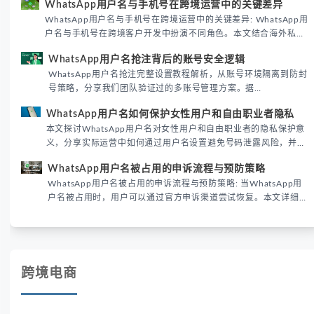
WhatsApp用户名与手机号在跨境运营中的关键差异
境团队高效触达目标客户。
WhatsApp用户名与手机号在跨境运营中的关键差异: WhatsApp用
户名与手机号在跨境客户开发中扮演不同角色。本文结合海外私域
运营实战经验，解析两者在触达效率、账号安全及客户管理中的实
WhatsApp用户名抢注背后的账号安全逻辑
际差异，帮助团队优化WhatsApp营销策略。
WhatsApp用户名抢注完整设置教程解析，从账号环境隔离到防封
号策略，分享我们团队验证过的多账号管理方案。据
DataReportal 2026趋势报告显示，跨境私域运营中账号矩阵稳定
WhatsApp用户名如何保护女性用户和自由职业者隐私
性直接影响转化率。
本文探讨WhatsApp用户名对女性用户和自由职业者的隐私保护意
义，分享实际运营中如何通过用户名设置避免号码泄露风险，并提
供3种安全使用方案。据DataReportal 2026报告显示，隐私保护
WhatsApp用户名被占用的申诉流程与预防策略
已成为全球数字沟通的首要考量。
WhatsApp用户名被占用的申诉流程与预防策略: 当WhatsApp用
户名被占用时，用户可以通过官方申诉渠道尝试恢复。本文详细解
析申诉步骤、预防措施及常见问题，帮助用户有效管理WhatsApp
账号安全。
跨境电商