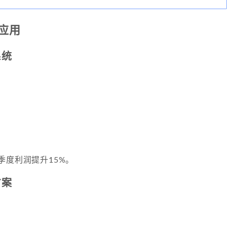
应用
系统
季度利润提升15%。
方案