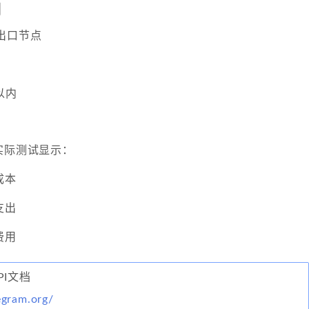
制
出口节点
以内
实际测试显示：
成本
支出
费用
API文档
legram.org/