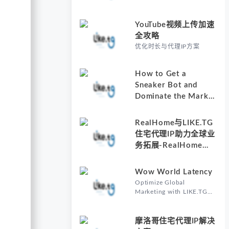
YouTube视频上传加速
全攻略
优化时长与代理IP方案
How to Get a
Sneaker Bot and
Dominate the Market
with Residential
Proxies-Why
RealHome与LIKE.TG
Understanding How
住宅代理IP助力全球业
to Get a Sneaker Bot
务拓展-RealHome
Matters
Services and
Solutions Inc的核心价
Wow World Latency
值
Optimize Global
Marketing with LIKE.TG
Proxy-Why Wow World
Latency Matters in Global
Marketing
摩洛哥住宅代理IP解决