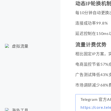
动态IP轮换机
每10分钟自动更换
连接成功率99.8%
延迟控制在150ms
流量计费优势
虚拟流量
相比固定IP方案，
电商监控节省57%
广告测试降低43%
市场调研减少68%
Telegram 官方
https://core.te
海外工具