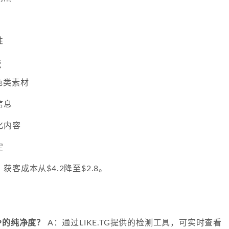
性
法
色类素材
信息
化内容
定
客成本从$4.2降至$2.8。
P的纯净度？
A：通过LIKE.TG提供的检测工具，可实时查看