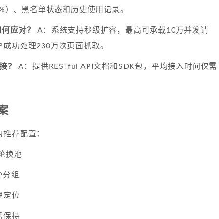
.3%）、黑名单状态和历史使用记录。
如何应对？
A：系统支持秒级扩容，最高可承载10万并发请
成功处理230万次页面抓取。
对接？
A：提供RESTful API文档和SDK包，平均接入时间仅需
案
的推荐配置：
P轮换池
P分组
理定位
话保持