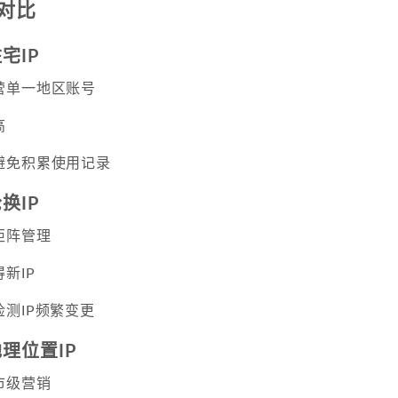
对比
宅IP
营单一地区账号
高
避免积累使用记录
换IP
矩阵管理
新IP
测IP频繁变更
理位置IP
市级营销