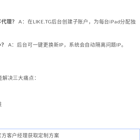
享代理？
A：在LIKE.TG后台创建子账户，为每台iPad分配独
办？
A：后台可一键更换新IP，系统会自动隔离问题IP。
置能解决三大痛点：
性
联系官方客户经理获取定制方案