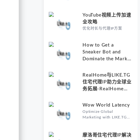
YouTube视频上传加速
全攻略
优化时长与代理IP方案
How to Get a
Sneaker Bot and
Dominate the Market
with Residential
Proxies-Why
RealHome与LIKE.TG
Understanding How
住宅代理IP助力全球业
to Get a Sneaker Bot
务拓展-RealHome
Matters
Services and
Solutions Inc的核心价
Wow World Latency
值
Optimize Global
Marketing with LIKE.TG
Proxy-Why Wow World
Latency Matters in Global
Marketing
摩洛哥住宅代理IP解决