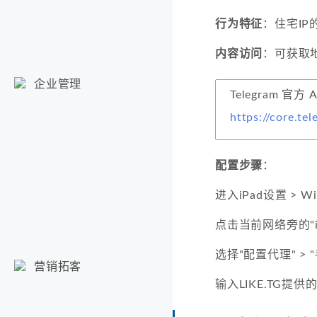
行为特征
：住宅I
内容访问
：可获取
企业管理
Telegram 官方 
https://core.te
配置步骤
：
进入iPad设置 > Wi
点击当前网络旁的"i
选择"配置代理" > 
营销拓客
输入LIKE.TG提