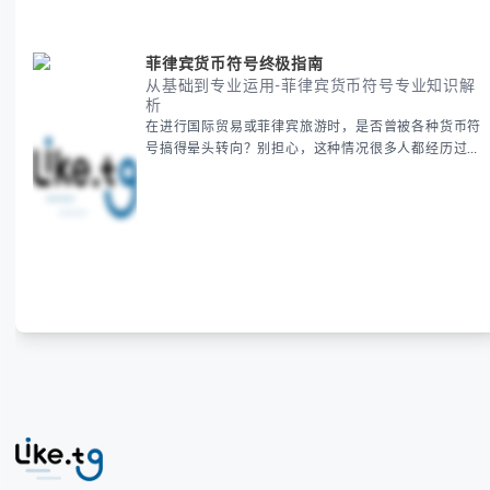
菲律宾货币符号终极指南
从基础到专业运用-菲律宾货币符号专业知识解
析
在进行国际贸易或菲律宾旅游时，是否曾被各种货币符
号搞得晕头转向？别担心，这种情况很多人都经历过。
本指南将为你全面解析菲律宾货币符号的规范用法、输
入技巧和常见应用场景，帮助你避免金融交流中的尴尬
错误。 无论你是商务人士、旅行者还是对菲律宾文化
感兴趣的学习者，我们都会系统性地为你讲解： - 菲律
宾比索的标准符号与书写规范 - 在不同设备上输入₱符
号的实用方法 -