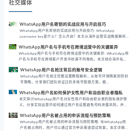
社交媒体
WhatsApp用户名密钥的实战应用与开启技巧
WhatsApp用户名密钥的实战应用与开启技巧: WhatsApp
username key是什么？怎么开启？本文从海外运营实战角度解析
WhatsApp用户名密钥的核心价值、开启步骤及常见误区，帮助跨
WhatsApp用户名与手机号在跨境运营中的关键差异
境团队高效触达目标客户。
WhatsApp用户名与手机号在跨境运营中的关键差异: WhatsApp用
户名与手机号在跨境客户开发中扮演不同角色。本文结合海外私域
运营实战经验，解析两者在触达效率、账号安全及客户管理中的实
WhatsApp用户名抢注背后的账号安全逻辑
际差异，帮助团队优化WhatsApp营销策略。
WhatsApp用户名抢注完整设置教程解析，从账号环境隔离到防封
号策略，分享我们团队验证过的多账号管理方案。据
DataReportal 2026趋势报告显示，跨境私域运营中账号矩阵稳定
WhatsApp用户名如何保护女性用户和自由职业者隐私
性直接影响转化率。
本文探讨WhatsApp用户名对女性用户和自由职业者的隐私保护意
义，分享实际运营中如何通过用户名设置避免号码泄露风险，并提
供3种安全使用方案。据DataReportal 2026报告显示，隐私保护
WhatsApp用户名被占用的申诉流程与预防策略
已成为全球数字沟通的首要考量。
WhatsApp用户名被占用的申诉流程与预防策略: 当WhatsApp用
户名被占用时，用户可以通过官方申诉渠道尝试恢复。本文详细解