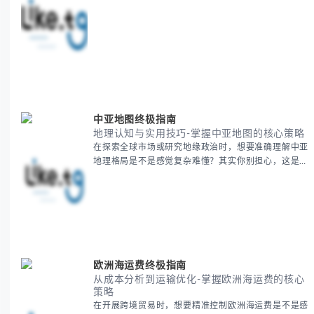
心，这种困扰很多企业都经历过。 本期我们将为你梳
理清晰思路，提供一套经过实战检验的BitCash Japan
运营方法论，帮助你少走弯路，更快实现业务增长。
无论你是新手起步还是寻求突破，我们将从基础要点到
进阶策略，系统性地为你拆解。主要内容包括： -
BitCash
中亚地图终极指南
地理认知与实用技巧-掌握中亚地图的核心策略
在探索全球市场或研究地缘政治时，想要准确理解中亚
地理格局是不是感觉复杂难懂？其实你别担心，这是很
多人都会遇到的挑战。 本期我们将为你系统梳理中亚
地理知识，提供一套实用的地图工具使用技巧，帮助你
快速建立空间认知框架。 无论你是商务人士、学者还
是旅行爱好者，我们将从基础地理要素到进阶应用技
巧，全方位为你解析。主要内容包括： - 中亚五国核心
地理特征速览 -
欧洲海运费终极指南
从成本分析到运输优化-掌握欧洲海运费的核心
策略
在开展跨境贸易时，想要精准控制欧洲海运费是不是感