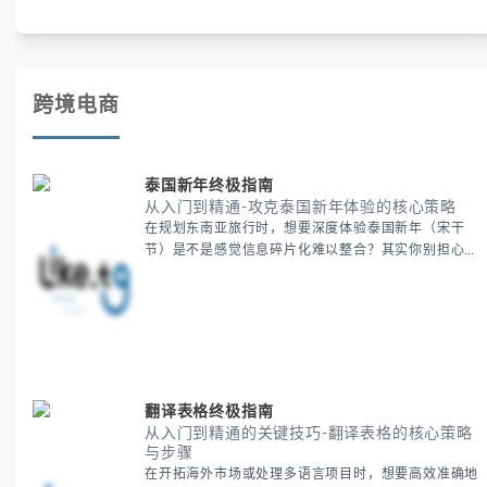
析申诉步骤、预防措施及常见问题，帮助用户有效管理WhatsApp
账号安全。
跨境电商
泰国新年终极指南
从入门到精通-攻克泰国新年体验的核心策略
在规划东南亚旅行时，想要深度体验泰国新年（宋干
节）是不是感觉信息碎片化难以整合？其实你别担心，
这种情况很多旅行者都经历过。 本期我们将为你系统
梳理泰国新年文化精髓，提供一套完整的人文体验策
略，帮助你避开游客陷阱，获得原汁原味的节庆体验。
无论你是首次参与还是寻求深度玩法，我们将从基础认
知到高阶玩法全方位为你解析。主要内容包括： - 泰国
新年核心文化解读 -
翻译表格终极指南
从入门到精通的关键技巧-翻译表格的核心策略
与步骤
在开拓海外市场或处理多语言项目时，想要高效准确地