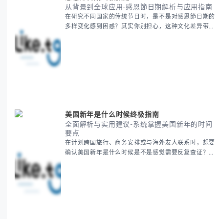
从背景到全球应用-感恩節日期解析与应用指南
在研究不同国家的传统节日时，是不是对感恩節日期的
多样变化感到困惑？其实你别担心，这种文化差异带来
的疑问是完全正常的。 本期我们将为你系统梳理感恩
節的历史由来、不同国家地区的日期差异，以及日期背
后的文化意义。帮助你清晰掌握这个重要节日的各方面
知识。 无论你是文化研究者、国际商务人士还是单纯
对节日感兴趣，本文将从基础到应用为你全面解析。主
要内容包括： - 感恩節历史起源与背景
美国新年是什么时候终极指南
全面解析与实用建议-系统掌握美国新年的时间
要点
在计划跨国旅行、商务安排或与海外友人联系时，想要
确认美国新年是什么时候是不是感觉需要反复查证？其
实你别担心，这种时区和文化差异带来的困惑很多人都
会遇到。 本期我们将为你全面解析美国新年的时间系
统，并提供跨时区协调的实用技巧，帮助你准确掌握日
期、避开错误认知。 无论你是安排国际会议还是准备
新年祝福，我们将从基础概念到特殊情况应对，系统性
地为你拆解。主要内容包括： -