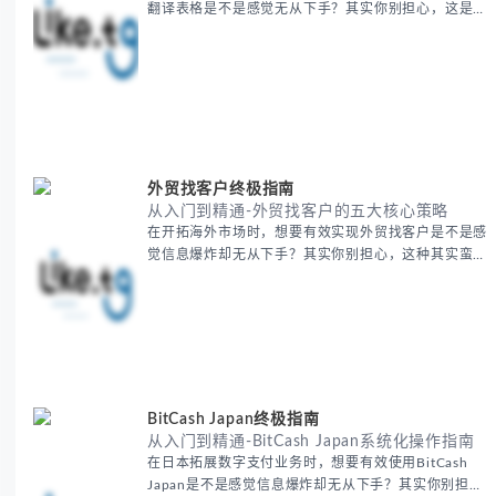
翻译表格是不是感觉无从下手？其实你别担心，这是许
多国际业务拓展者都会遇到的挑战。 本期我们将为你
提供一套经过实战检验的翻译表格方法论，帮助你突破
语言障碍，提升工作效率。 无论你是初次接触还是寻
求优化，我们将系统性地为你拆解关键步骤。主要内容
包括： - 翻译表格前的准备工作 - 核心翻译方法与工具
选择 -
外贸找客户终极指南
从入门到精通-外贸找客户的五大核心策略
在开拓海外市场时，想要有效实现外贸找客户是不是感
觉信息爆炸却无从下手？其实你别担心，这种其实蛮多
人经历过的。 本期我们将为你梳理清晰思路，提供一
套经过实战检验的外贸找客户方法论，帮助你少走弯
路，更快看到效果。 无论你是新手起步还是寻求突
破，我们将从基础要点到进阶策略，系统性地为你拆
解。主要内容包括： - 精准定位目标客户群体 - 高效利
用B2B平台和搜索引擎
BitCash Japan终极指南
从入门到精通-BitCash Japan系统化操作指南
在日本拓展数字支付业务时，想要有效使用BitCash
Japan是不是感觉信息爆炸却无从下手？其实你别担