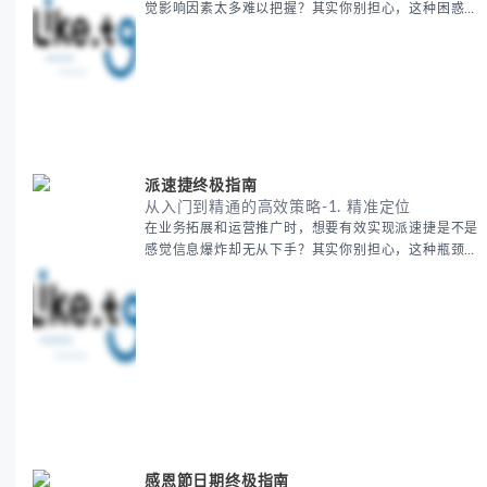
觉影响因素太多难以把握？其实你别担心，这种困惑很
多外贸从业者都经历过。 本期我们将为你系统解析欧
洲海运费的组成要素，提供一套经过市场验证的降本增
效方法论，帮助你优化供应链成本结构。 无论你是初
次接触海运还是希望提升成本效益，我们将从基础概念
到实操技巧进行全面拆解。主要内容包括： - 欧洲海运
费的五大核心构成要素 -
派速捷终极指南
从入门到精通的高效策略-1. 精准定位
在业务拓展和运营推广时，想要有效实现派速捷是不是
感觉信息爆炸却无从下手？其实你别担心，这种瓶颈阶
段是绝大多数团队都经历过的。 本期我们将为你梳理
清晰思路，提供一套经过实战检验的派速捷方法论，帮
助你少走弯路，更快看到增长效果。 无论你是新手起
步还是寻求突破，我们将从基础要点到进阶策略，系统
性地为你拆解。主要内容包括： - 目标市场与用户画像
精准定义 -
感恩節日期终极指南