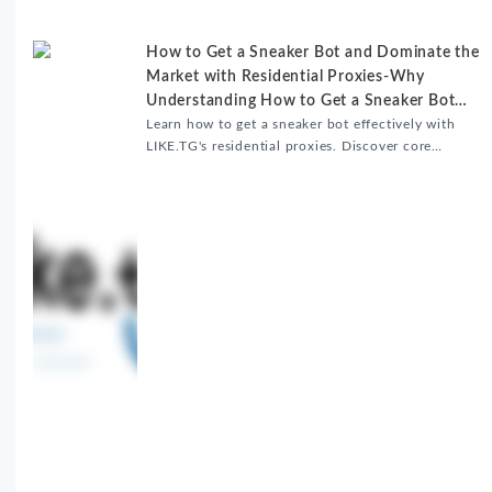
How to Get a Sneaker Bot and Dominate the
Market with Residential Proxies-Why
Understanding How to Get a Sneaker Bot
Matters
Learn how to get a sneaker bot effectively with
LIKE.TG's residential proxies. Discover core
benefits, use cases, and solutions for global
sneaker copping.