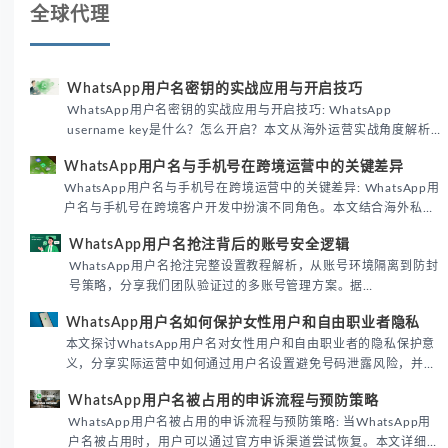
全球代理
WhatsApp用户名密钥的实战应用与开启技巧
WhatsApp用户名密钥的实战应用与开启技巧: WhatsApp
username key是什么？怎么开启？本文从海外运营实战角度解析
WhatsApp用户名密钥的核心价值、开启步骤及常见误区，帮助跨
WhatsApp用户名与手机号在跨境运营中的关键差异
境团队高效触达目标客户。
WhatsApp用户名与手机号在跨境运营中的关键差异: WhatsApp用
户名与手机号在跨境客户开发中扮演不同角色。本文结合海外私域
运营实战经验，解析两者在触达效率、账号安全及客户管理中的实
WhatsApp用户名抢注背后的账号安全逻辑
际差异，帮助团队优化WhatsApp营销策略。
WhatsApp用户名抢注完整设置教程解析，从账号环境隔离到防封
号策略，分享我们团队验证过的多账号管理方案。据
DataReportal 2026趋势报告显示，跨境私域运营中账号矩阵稳定
WhatsApp用户名如何保护女性用户和自由职业者隐私
性直接影响转化率。
本文探讨WhatsApp用户名对女性用户和自由职业者的隐私保护意
义，分享实际运营中如何通过用户名设置避免号码泄露风险，并提
供3种安全使用方案。据DataReportal 2026报告显示，隐私保护
WhatsApp用户名被占用的申诉流程与预防策略
已成为全球数字沟通的首要考量。
WhatsApp用户名被占用的申诉流程与预防策略: 当WhatsApp用
户名被占用时，用户可以通过官方申诉渠道尝试恢复。本文详细解