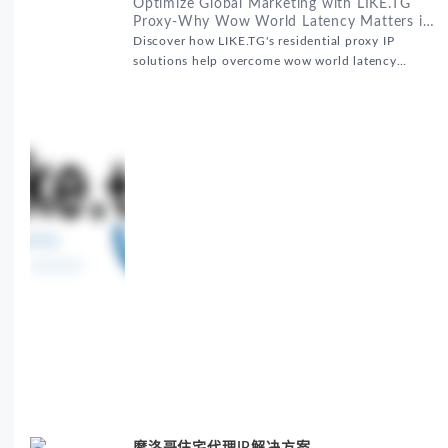
Optimize Global Marketing with LIKE.TG
Proxy-Why Wow World Latency Matters in
Global Marketing
Discover how LIKE.TG's residential proxy IP
solutions help overcome wow world latency
challenges in global marketing campaigns with
35M+ clean IPs.