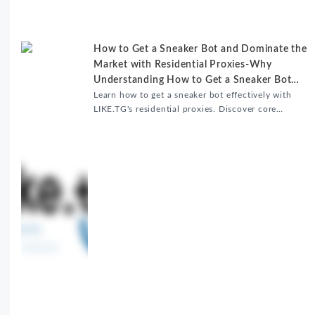
升内容发布效率。
How to Get a Sneaker Bot and Dominate the
Market with Residential Proxies-Why
Understanding How to Get a Sneaker Bot
Matters
Learn how to get a sneaker bot effectively with
LIKE.TG's residential proxies. Discover core
benefits, use cases, and solutions for global
sneaker copping.