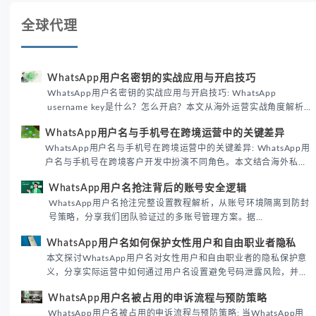
全球代理
WhatsApp用户名密钥的实战应用与开启技巧
WhatsApp用户名密钥的实战应用与开启技巧: WhatsApp
username key是什么？怎么开启？本文从海外运营实战角度解析
WhatsApp用户名密钥的核心价值、开启步骤及常见误区，帮助跨
WhatsApp用户名与手机号在跨境运营中的关键差异
境团队高效触达目标客户。
WhatsApp用户名与手机号在跨境运营中的关键差异: WhatsApp用
户名与手机号在跨境客户开发中扮演不同角色。本文结合海外私域
运营实战经验，解析两者在触达效率、账号安全及客户管理中的实
WhatsApp用户名抢注背后的账号安全逻辑
际差异，帮助团队优化WhatsApp营销策略。
WhatsApp用户名抢注完整设置教程解析，从账号环境隔离到防封
号策略，分享我们团队验证过的多账号管理方案。据
DataReportal 2026趋势报告显示，跨境私域运营中账号矩阵稳定
WhatsApp用户名如何保护女性用户和自由职业者隐私
性直接影响转化率。
本文探讨WhatsApp用户名对女性用户和自由职业者的隐私保护意
义，分享实际运营中如何通过用户名设置避免号码泄露风险，并提
供3种安全使用方案。据DataReportal 2026报告显示，隐私保护
WhatsApp用户名被占用的申诉流程与预防策略
已成为全球数字沟通的首要考量。
WhatsApp用户名被占用的申诉流程与预防策略: 当WhatsApp用