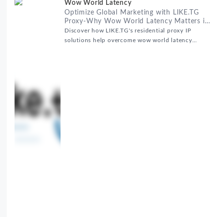
Wow World Latency
Optimize Global Marketing with LIKE.TG
Proxy-Why Wow World Latency Matters in
Global Marketing
Discover how LIKE.TG's residential proxy IP
solutions help overcome wow world latency
challenges in global marketing campaigns with
35M+ clean IPs.