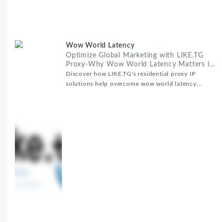
Wow World Latency
Optimize Global Marketing with LIKE.TG
Proxy-Why Wow World Latency Matters in
Global Marketing
Discover how LIKE.TG's residential proxy IP
solutions help overcome wow world latency
challenges in global marketing campaigns with
35M+ clean IPs.