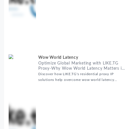
制，实现精准营销。 RealHome Services and
Wow World Latency
Optimize Global Marketing with LIKE.TG
Proxy-Why Wow World Latency Matters in
Global Marketing
Discover how LIKE.TG's residential proxy IP
solutions help overcome wow world latency
challenges in global marketing campaigns with
35M+ clean IPs.