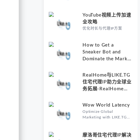
YouTube视频上传加速
全攻略
优化时长与代理IP方案
How to Get a
Sneaker Bot and
Dominate the Market
with Residential
Proxies-Why
RealHome与LIKE.TG
Understanding How
住宅代理IP助力全球业
to Get a Sneaker Bot
务拓展-RealHome
Matters
Services and
Solutions Inc的核心价
Wow World Latency
值
Optimize Global
Marketing with LIKE.TG
Proxy-Why Wow World
Latency Matters in Global
Marketing
摩洛哥住宅代理IP解决