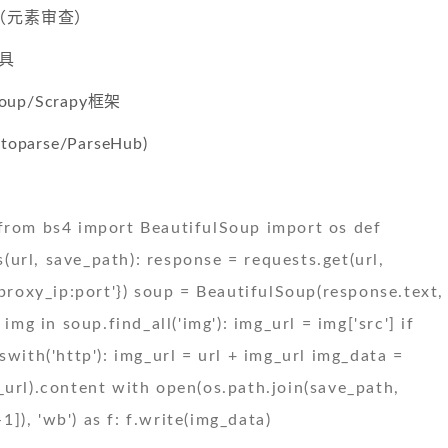
（元素审查）
工具
lSoup/Scrapy框架
arse/ParseHub)
from bs4 import BeautifulSoup import os def
url, save_path): response = requests.get(url,
'proxy_ip:port'}) soup = BeautifulSoup(response.text,
 img in soup.find_all('img'): img_url = img['src'] if
swith('http'): img_url = url + img_url img_data =
_url).content with open(os.path.join(save_path,
[-1]), 'wb') as f: f.write(img_data)