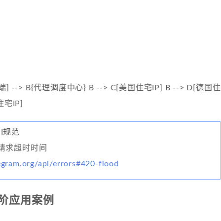
端] --> B{代理调度中心} B --> C[美国住宅IP] B --> D[德国住
住宅IP]
PI规范
请求超时时间
legram.org/api/errors#420-flood
阶应用案例