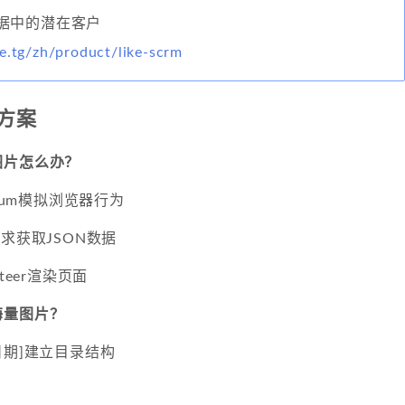
据中的潜在客户
e.tg/zh/product/like-scrm
方案
图片怎么办？
nium模拟浏览器行为
求获取JSON数据
teer渲染页面
海量图片？
日期]建立目录结构